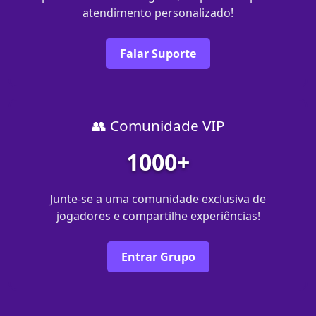
atendimento personalizado!
Falar Suporte
👥 Comunidade VIP
1000+
Junte-se a uma comunidade exclusiva de
jogadores e compartilhe experiências!
Entrar Grupo