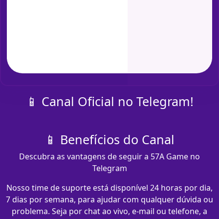
📱 Canal Oficial no Telegram!
📱 Benefícios do Canal
Descubra as vantagens de seguir a 57A Game no
Telegram
Nosso time de suporte está disponível 24 horas por dia,
7 dias por semana, para ajudar com qualquer dúvida ou
problema. Seja por chat ao vivo, e-mail ou telefone, a