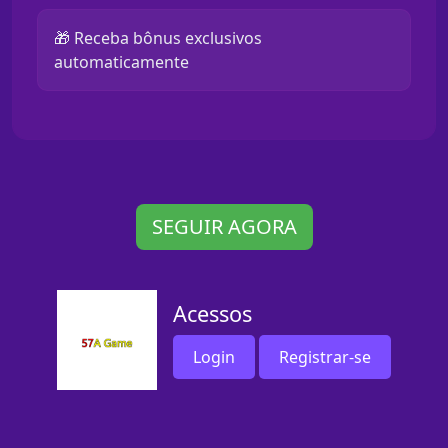
🎁 Receba bônus exclusivos
automaticamente
SEGUIR AGORA
Acessos
Login
Registrar-se