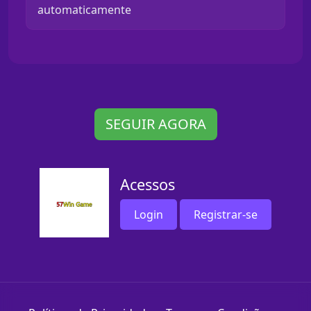
automaticamente
SEGUIR AGORA
Acessos
Login
Registrar-se