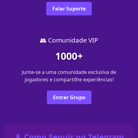
Falar Suporte
👥 Comunidade VIP
1000+
Junte-se a uma comunidade exclusiva de
jogadores e compartilhe experiências!
Entrar Grupo
📱 Como Seguir no Telegram