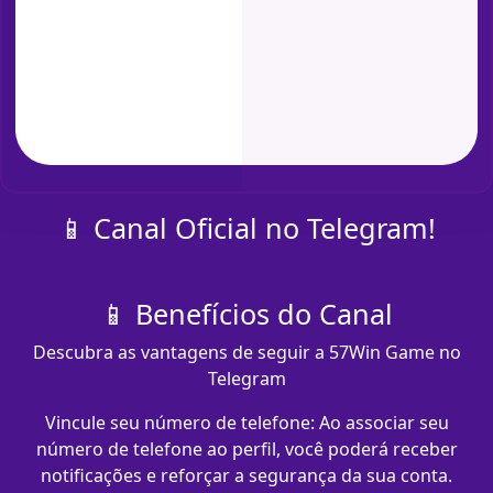
📱 Canal Oficial no Telegram!
📱 Benefícios do Canal
Descubra as vantagens de seguir a 57Win Game no
Telegram
Vincule seu número de telefone: Ao associar seu
número de telefone ao perfil, você poderá receber
notificações e reforçar a segurança da sua conta.