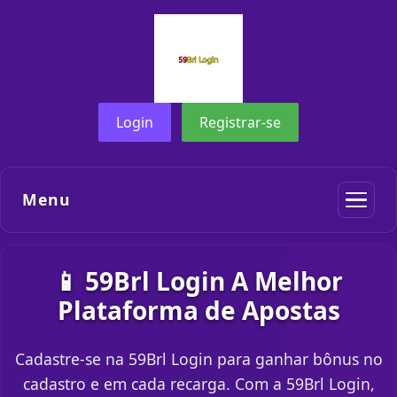
Login
Registrar-se
Menu
📱 59Brl Login A Melhor
Plataforma de Apostas
Cadastre-se na 59Brl Login para ganhar bônus no
cadastro e em cada recarga. Com a 59Brl Login,