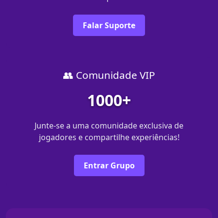
Falar Suporte
👥 Comunidade VIP
1000+
Junte-se a uma comunidade exclusiva de
jogadores e compartilhe experiências!
Entrar Grupo