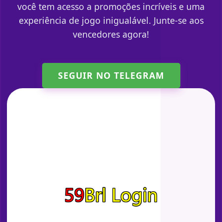
você tem acesso a promoções incríveis e uma
experiência de jogo inigualável. Junte-se aos
vencedores agora!
SEGUIR NO TELEGRAM