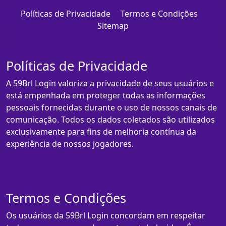
Políticas de Privacidade
Termos e Condições
Sitemap
Políticas de Privacidade
A 59Brl Login valoriza a privacidade de seus usuários e
está empenhada em proteger todas as informações
pessoais fornecidas durante o uso de nossos canais de
comunicação. Todos os dados coletados são utilizados
exclusivamente para fins de melhoria contínua da
experiência de nossos jogadores.
Termos e Condições
Os usuários da 59Brl Login concordam em respeitar