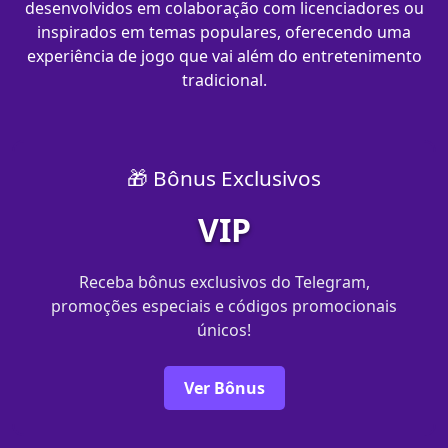
desenvolvidos em colaboração com licenciadores ou
inspirados em temas populares, oferecendo uma
experiência de jogo que vai além do entretenimento
tradicional.
🎁 Bônus Exclusivos
VIP
Receba bônus exclusivos do Telegram,
promoções especiais e códigos promocionais
únicos!
Ver Bônus