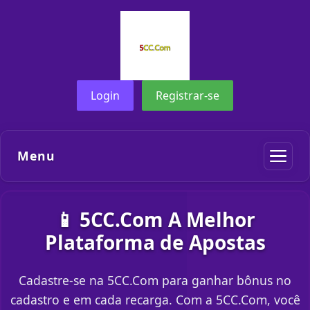
Login
Registrar-se
Menu
📱 5CC.Com A Melhor
Plataforma de Apostas
Cadastre-se na 5CC.Com para ganhar bônus no
cadastro e em cada recarga. Com a 5CC.Com, você