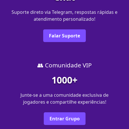
Suporte direto via Telegram, respostas rápidas e
atendimento personalizado!
Falar Suporte
👥 Comunidade VIP
1000+
Junte-se a uma comunidade exclusiva de
jogadores e compartilhe experiências!
Entrar Grupo