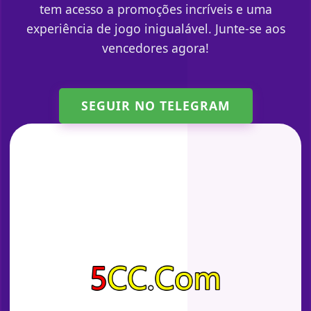
tem acesso a promoções incríveis e uma
experiência de jogo inigualável. Junte-se aos
vencedores agora!
SEGUIR NO TELEGRAM