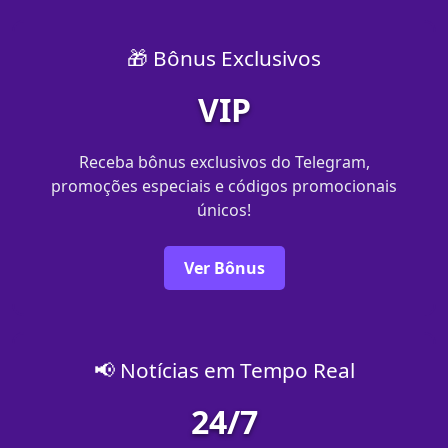
🎁 Bônus Exclusivos
VIP
Receba bônus exclusivos do Telegram,
promoções especiais e códigos promocionais
únicos!
Ver Bônus
📢 Notícias em Tempo Real
24/7