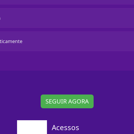
a
aticamente
SEGUIR AGORA
Acessos