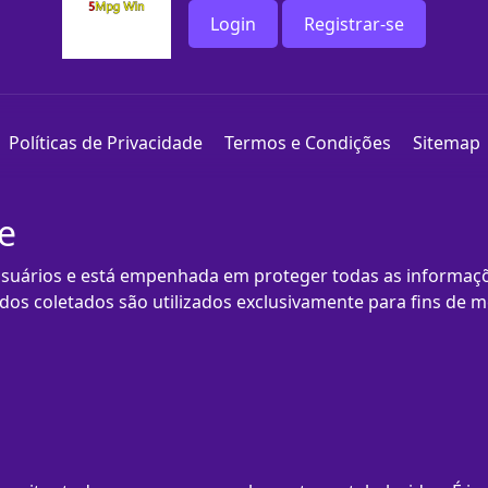
Login
Registrar-se
Políticas de Privacidade
Termos e Condições
Sitemap
de
 usuários e está empenhada em proteger todas as informaçõ
os coletados são utilizados exclusivamente para fins de m