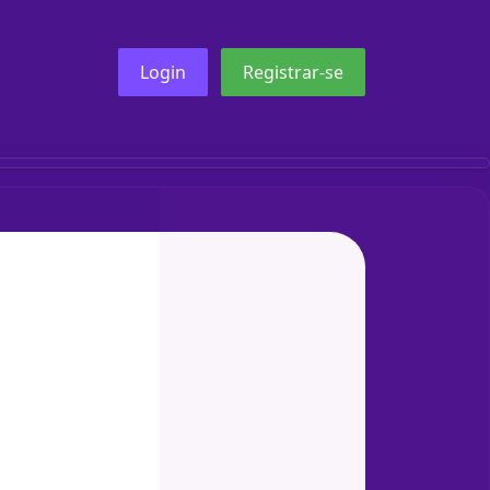
Login
Registrar-se