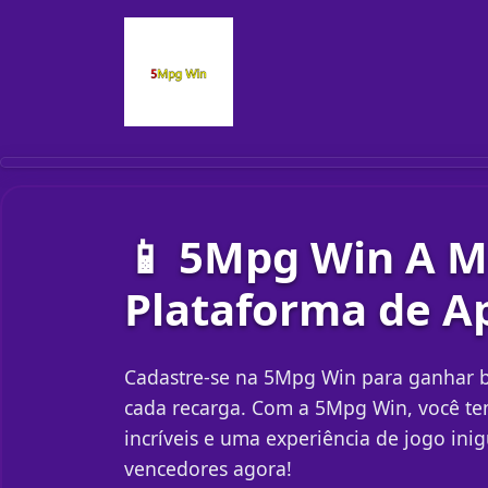
📱 5Mpg Win A M
Plataforma de A
Cadastre-se na 5Mpg Win para ganhar 
cada recarga. Com a 5Mpg Win, você t
incríveis e uma experiência de jogo inig
vencedores agora!