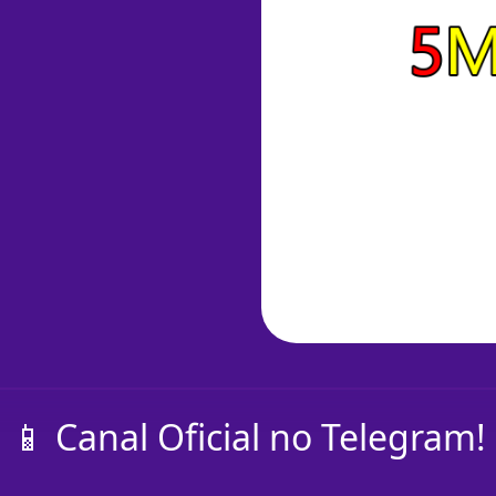
📱 Canal Oficial no Telegram!