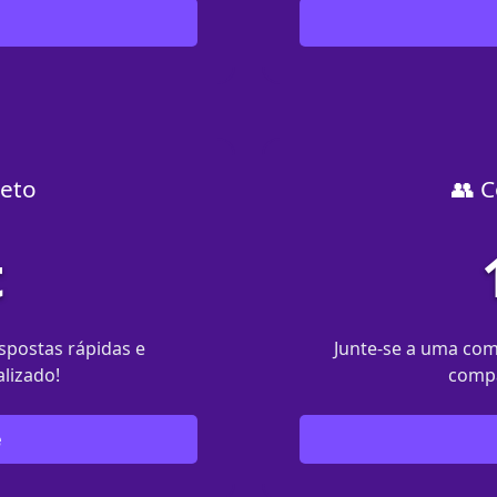
reto
👥 
t
espostas rápidas e
Junte-se a uma com
lizado!
compa
e