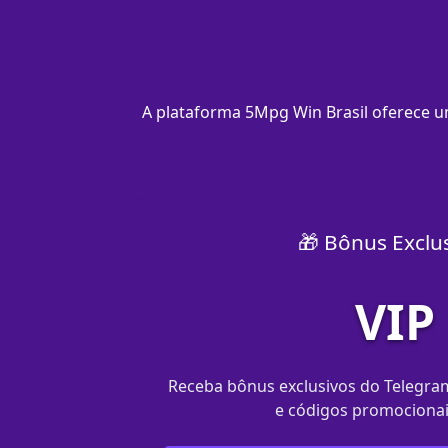
A plataforma 5Mpg Win Brasil oferece u
🎁 Bônus Exclu
VIP
Receba bônus exclusivos do Telegra
e códigos promocionai