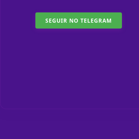
SEGUIR NO TELEGRAM