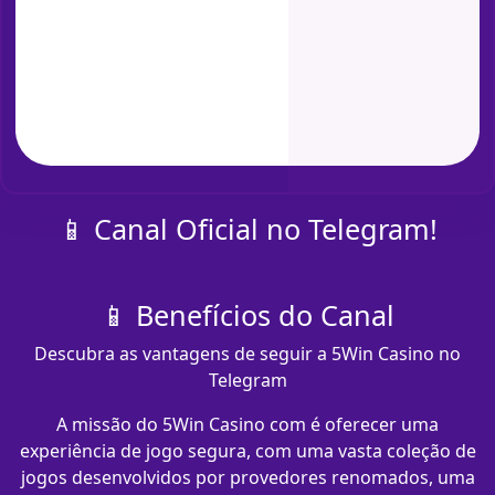
📱 Canal Oficial no Telegram!
📱 Benefícios do Canal
Descubra as vantagens de seguir a 5Win Casino no
Telegram
A missão do 5Win Casino com​ é oferecer uma
experiência de jogo segura, com uma vasta coleção de
jogos desenvolvidos por provedores renomados, uma