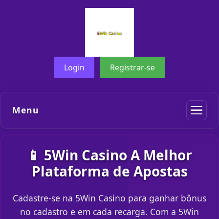
Login
Registrar-se
Menu
📱 5Win Casino A Melhor
Plataforma de Apostas
Cadastre-se na 5Win Casino para ganhar bônus
no cadastro e em cada recarga. Com a 5Win