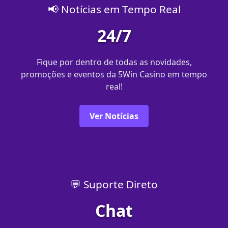
📢 Notícias em Tempo Real
24/7
Fique por dentro de todas as novidades,
promoções e eventos da 5Win Casino em tempo
real!
Ver Notícias
💬 Suporte Direto
Chat