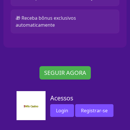
🎁 Receba bônus exclusivos
automaticamente
SEGUIR AGORA
Acessos
Login
Registrar-se