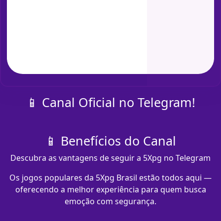
📱 Canal Oficial no Telegram!
📱 Benefícios do Canal
Descubra as vantagens de seguir a 5Xpg no Telegram
Os jogos populares da 5Xpg Brasil estão todos aqui —
oferecendo a melhor experiência para quem busca
emoção com segurança.