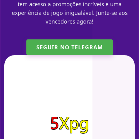
tem acesso a promoções incríveis e uma
experiência de jogo inigualável. Junte-se aos
vencedores agora!
SEGUIR NO TELEGRAM