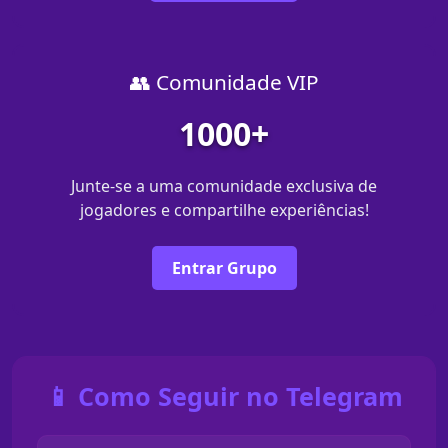
👥 Comunidade VIP
1000+
Junte-se a uma comunidade exclusiva de
jogadores e compartilhe experiências!
Entrar Grupo
📱 Como Seguir no Telegram