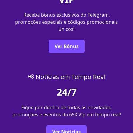
Receba bônus exclusivos do Telegram,
promoções especiais e códigos promocionais
únicos!
Ver Bônus
📢 Notícias em Tempo Real
24/7
Fique por dentro de todas as novidades,
promoções e eventos da 65X Vip em tempo real!
Ver Notícias