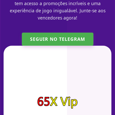
tem acesso a promoções incríveis e uma
experiência de jogo inigualável. Junte-se aos
vencedores agora!
SEGUIR NO TELEGRAM