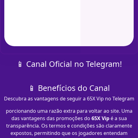
📱 Canal Oficial no Telegram!
📱 Benefícios do Canal
Descubra as vantagens de seguir a 65X Vip no Telegram
porcionando uma razão extra para voltar ao site. Uma
das vantagens das promoções do
65X Vip
é a sua
transparência. Os termos e condições são claramente
expostos, permitindo que os jogadores entendam