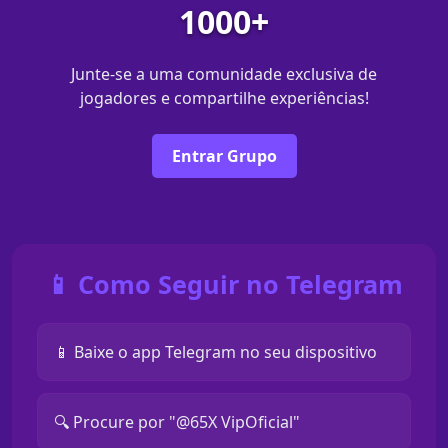
1000+
Junte-se a uma comunidade exclusiva de
jogadores e compartilhe experiências!
Entrar Grupo
📱 Como Seguir no Telegram
📱 Baixe o app Telegram no seu dispositivo
🔍 Procure por "@65X VipOficial"