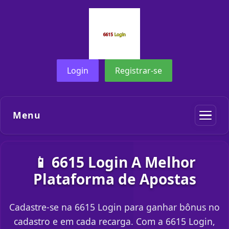
Login
Registrar-se
Menu
📱 6615 Login A Melhor
Plataforma de Apostas
Cadastre-se na 6615 Login para ganhar bônus no
cadastro e em cada recarga. Com a 6615 Login,