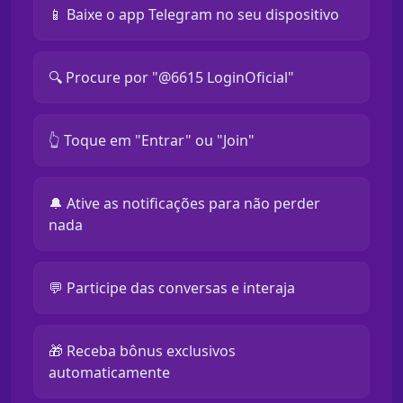
📱 Baixe o app Telegram no seu dispositivo
🔍 Procure por "@6615 LoginOficial"
👆 Toque em "Entrar" ou "Join"
🔔 Ative as notificações para não perder
nada
💬 Participe das conversas e interaja
🎁 Receba bônus exclusivos
automaticamente