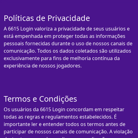
Políticas de Privacidade
A 6615 Login valoriza a privacidade de seus usuários e
está empenhada em proteger todas as informações
pessoais fornecidas durante o uso de nossos canais de
comunicação. Todos os dados coletados são utilizados
exclusivamente para fins de melhoria contínua da
experiência de nossos jogadores.
Termos e Condições
Os usuários da 6615 Login concordam em respeitar
todas as regras e regulamentos estabelecidos. É
importante ler e entender todos os termos antes de
participar de nossos canais de comunicação. A violação