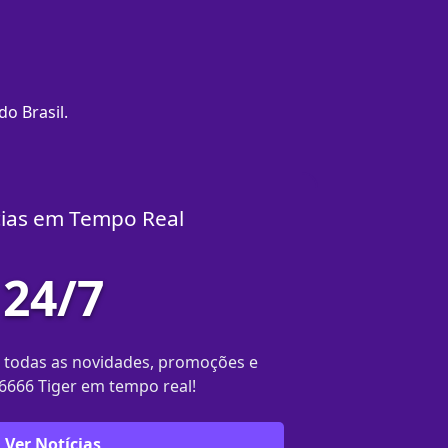
do Brasil.
cias em Tempo Real
24/7
e todas as novidades, promoções e
6666 Tiger em tempo real!
Ver Notícias