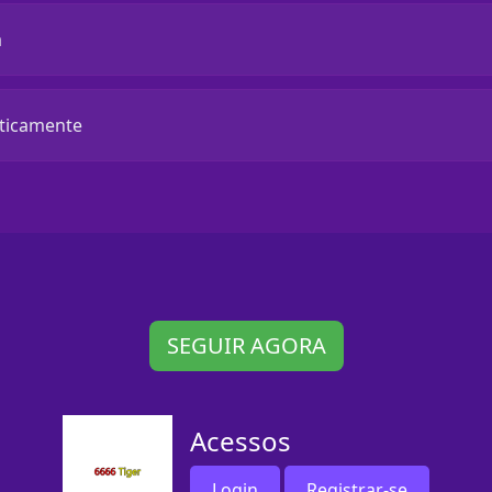
a
aticamente
SEGUIR AGORA
Acessos
Login
Registrar-se