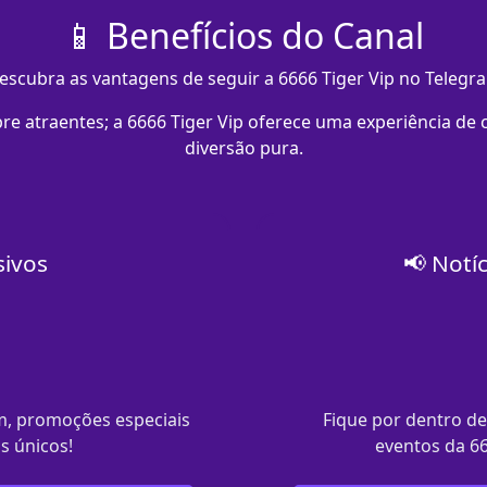
📱 Benefícios do Canal
escubra as vantagens de seguir a 6666 Tiger Vip no Telegr
pre atraentes; a 6666 Tiger Vip oferece uma experiência de
diversão pura.
sivos
📢 Notí
m, promoções especiais
Fique por dentro d
s únicos!
eventos da 66