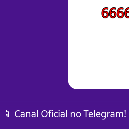
📱 Canal Oficial no Telegram!