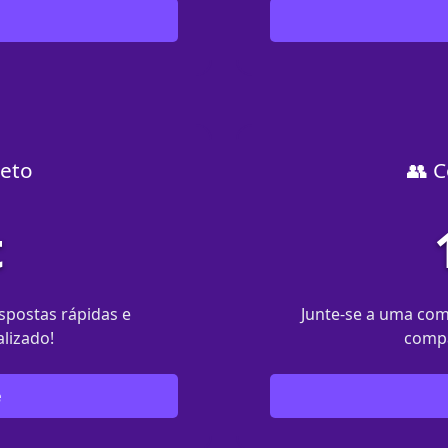
reto
👥 
t
espostas rápidas e
Junte-se a uma com
lizado!
compa
e