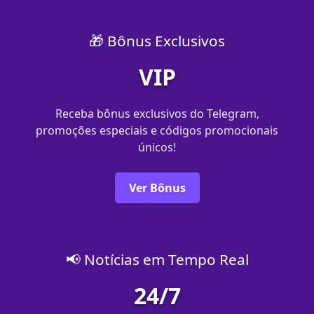
🎁 Bônus Exclusivos
VIP
Receba bônus exclusivos do Telegram,
promoções especiais e códigos promocionais
únicos!
Ver Bônus
📢 Notícias em Tempo Real
24/7