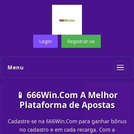
Login
Registrar-se
Menu
📱 666Win.Com A Melhor
Plataforma de Apostas
Cadastre-se na 666Win.Com para ganhar bônus
no cadastro e em cada recarga. Com a