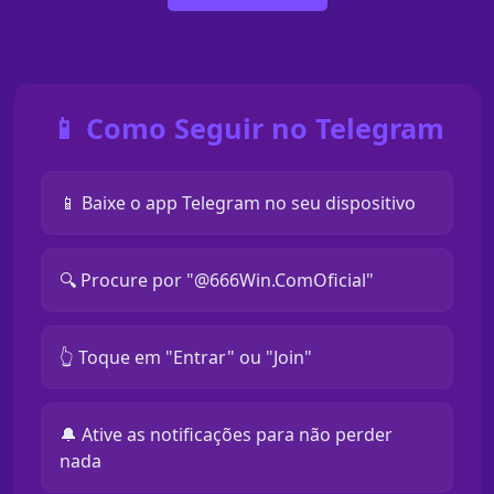
📱 Como Seguir no Telegram
📱 Baixe o app Telegram no seu dispositivo
🔍 Procure por "@666Win.ComOficial"
👆 Toque em "Entrar" ou "Join"
🔔 Ative as notificações para não perder
nada