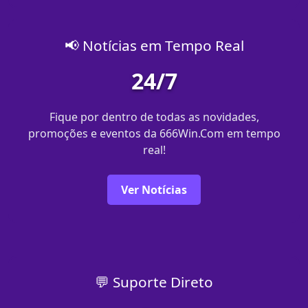
📢 Notícias em Tempo Real
24/7
Fique por dentro de todas as novidades,
promoções e eventos da 666Win.Com em tempo
real!
Ver Notícias
💬 Suporte Direto