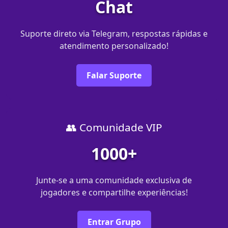
Chat
Suporte direto via Telegram, respostas rápidas e
atendimento personalizado!
Falar Suporte
👥 Comunidade VIP
1000+
Junte-se a uma comunidade exclusiva de
jogadores e compartilhe experiências!
Entrar Grupo