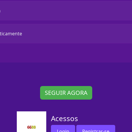
a
aticamente
SEGUIR AGORA
Acessos
Login
Registrar-se