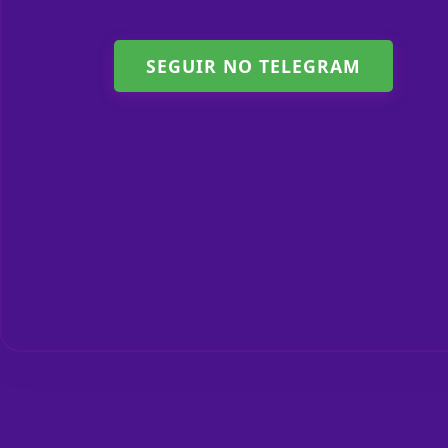
SEGUIR NO TELEGRAM