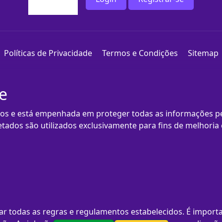
Políticas de Privacidade
Termos e Condições
Sitemap
de
rios e está empenhada em proteger todas as informações p
tados são utilizados exclusivamente para fins de melhoria
 todas as regras e regulamentos estabelecidos. É importa