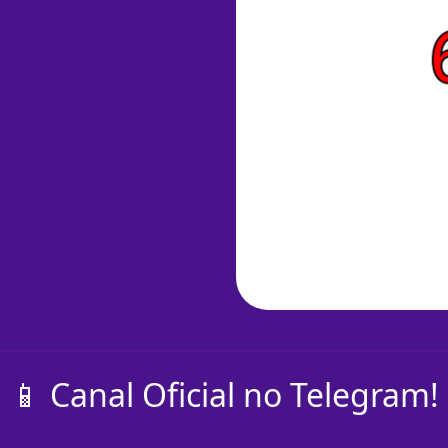
📱 Canal Oficial no Telegram!