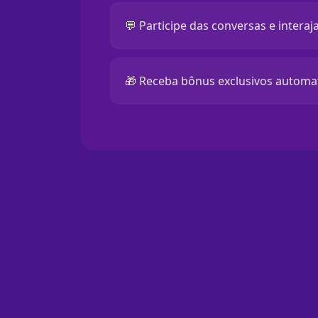
💬 Participe das conversas e interaj
🎁 Receba bônus exclusivos autom