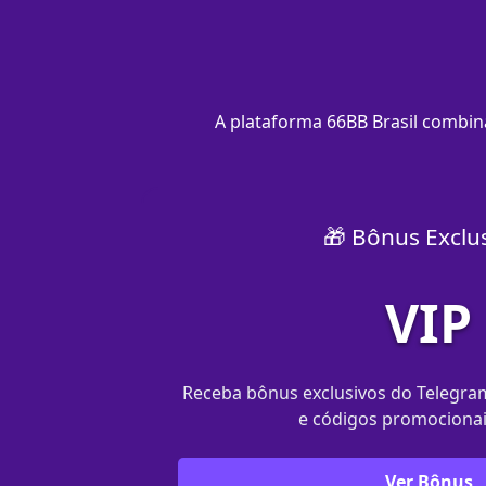
A plataforma 66BB Brasil combin
🎁 Bônus Exclu
VIP
Receba bônus exclusivos do Telegra
e códigos promocionai
Ver Bônus