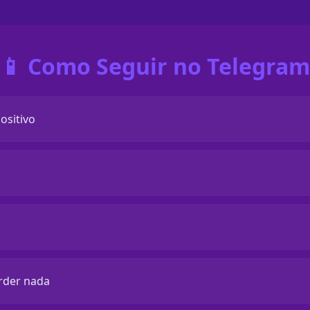
📱 Como Seguir no Telegram
ositivo
erder nada