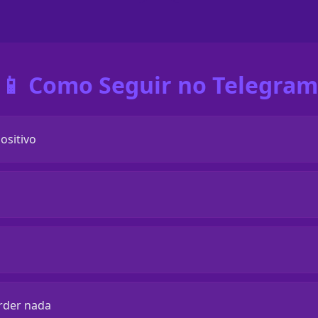
📱 Como Seguir no Telegram
ositivo
erder nada