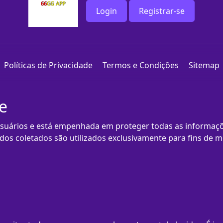
Login
Registrar-se
Políticas de Privacidade
Termos e Condições
Sitemap
de
 usuários e está empenhada em proteger todas as informaçõ
os coletados são utilizados exclusivamente para fins de m