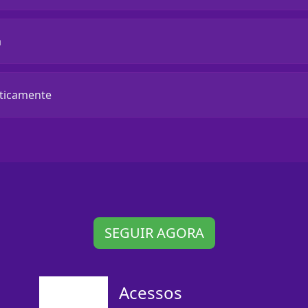
a
aticamente
SEGUIR AGORA
Acessos