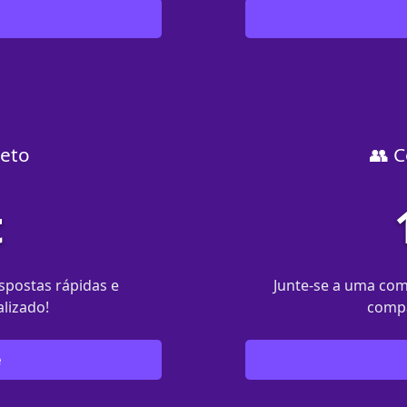
reto
👥 
t
espostas rápidas e
Junte-se a uma com
lizado!
compa
e