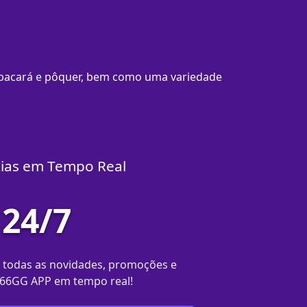
r, bacará e pôquer, bem como uma variedade
cias em Tempo Real
24/7
e todas as novidades, promoções e
 66GG APP em tempo real!