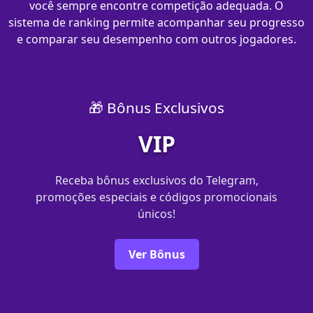
você sempre encontre competição adequada. O
sistema de ranking permite acompanhar seu progresso
e comparar seu desempenho com outros jogadores.
🎁 Bônus Exclusivos
VIP
Receba bônus exclusivos do Telegram,
promoções especiais e códigos promocionais
únicos!
Ver Bônus