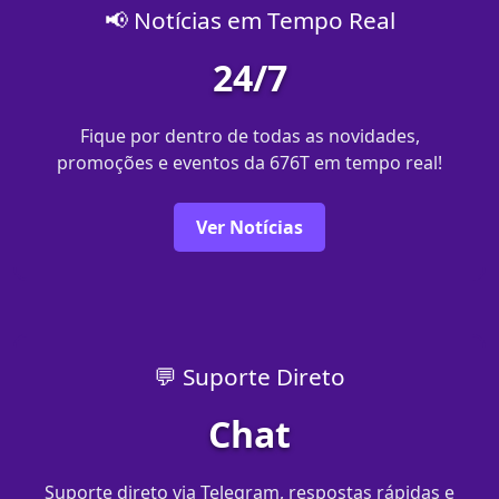
📢 Notícias em Tempo Real
24/7
Fique por dentro de todas as novidades,
promoções e eventos da 676T em tempo real!
Ver Notícias
💬 Suporte Direto
Chat
Suporte direto via Telegram, respostas rápidas e