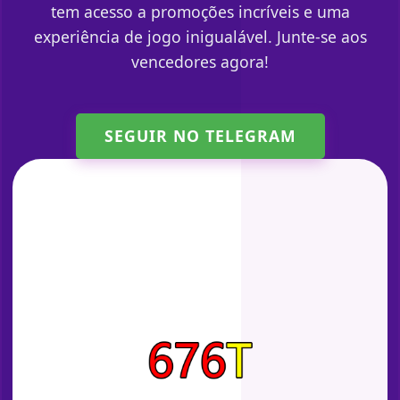
tem acesso a promoções incríveis e uma
experiência de jogo inigualável. Junte-se aos
vencedores agora!
SEGUIR NO TELEGRAM