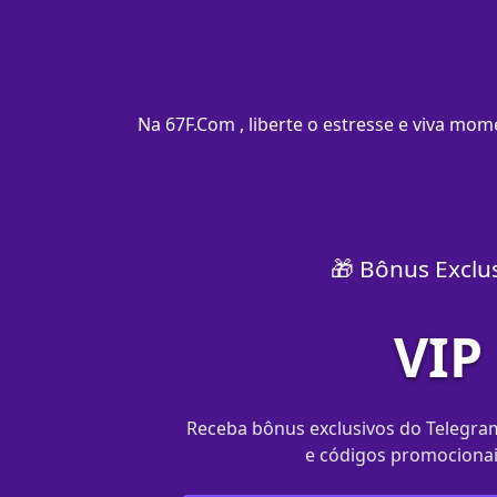
Na 67F.Com , liberte o estresse e viva mo
🎁 Bônus Exclu
VIP
Receba bônus exclusivos do Telegra
e códigos promocionai