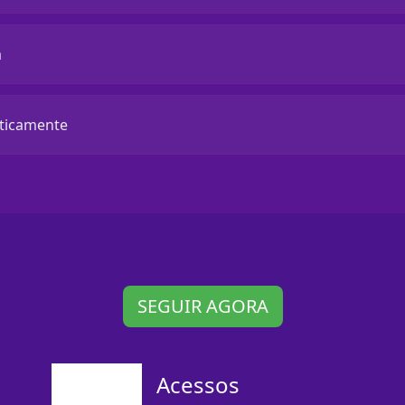
a
aticamente
SEGUIR AGORA
Acessos