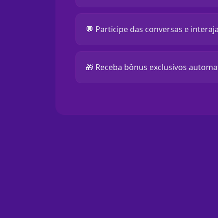
💬 Participe das conversas e interaj
🎁 Receba bônus exclusivos autom