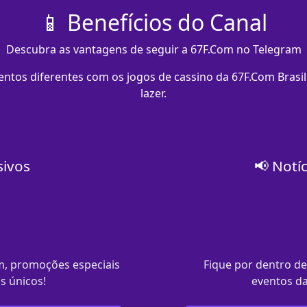
📱 Benefícios do Canal
Descubra as vantagens de seguir a 67F.Com no Telegram
mentos diferentes com os jogos de cassino da 67F.Com Bras
lazer.
sivos
📢 Notí
m, promoções especiais
Fique por dentro d
s únicos!
eventos d