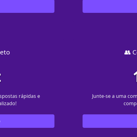
reto
👥 
t
espostas rápidas e
Junte-se a uma com
lizado!
compa
e