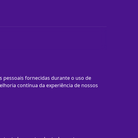
s pessoais fornecidas durante o uso de
elhoria contínua da experiência de nossos