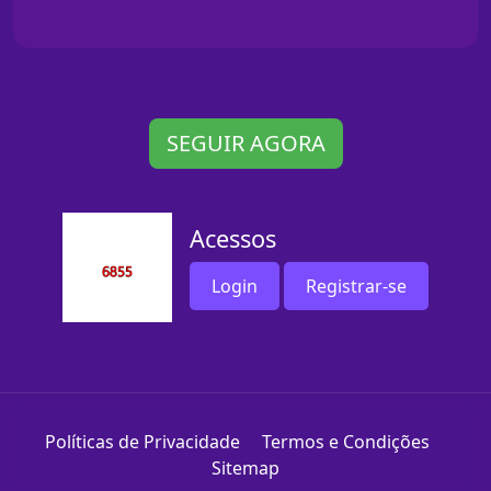
SEGUIR AGORA
Acessos
Login
Registrar-se
Políticas de Privacidade
Termos e Condições
Sitemap