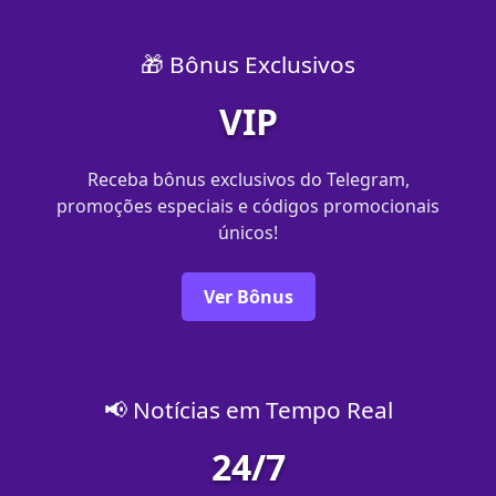
🎁 Bônus Exclusivos
VIP
Receba bônus exclusivos do Telegram,
promoções especiais e códigos promocionais
únicos!
Ver Bônus
📢 Notícias em Tempo Real
24/7