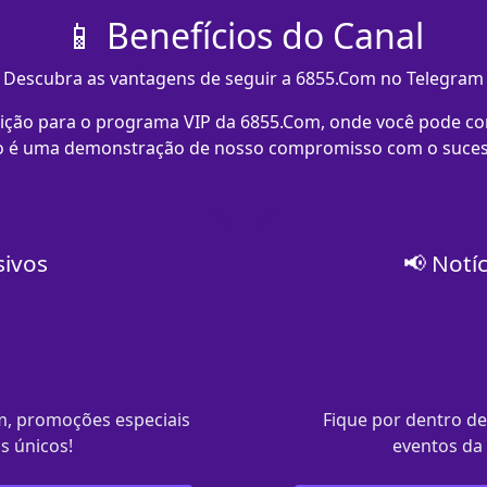
📱 Benefícios do Canal
Descubra as vantagens de seguir a 6855.Com no Telegram
ão para o programa VIP da 6855.Com, onde você pode com
ito é uma demonstração de nosso compromisso com o suces
sivos
📢 Notí
m, promoções especiais
Fique por dentro d
s únicos!
eventos da