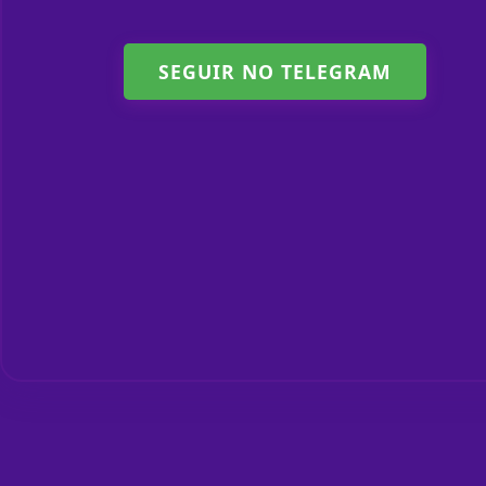
SEGUIR NO TELEGRAM