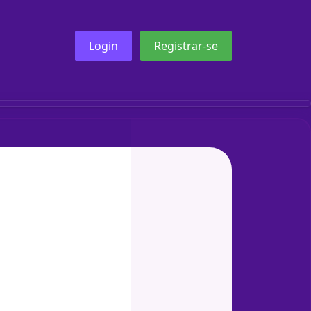
Login
Registrar-se