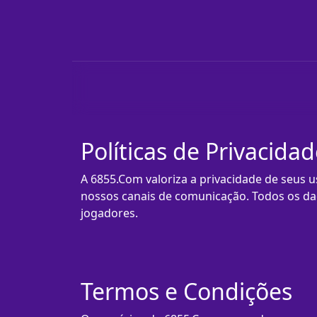
Políticas de Privacida
A 6855.Com valoriza a privacidade de seus 
nossos canais de comunicação. Todos os dad
jogadores.
Termos e Condições