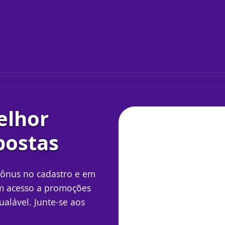
elhor
postas
bônus no cadastro e em
em acesso a promoções
ualável. Junte-se aos