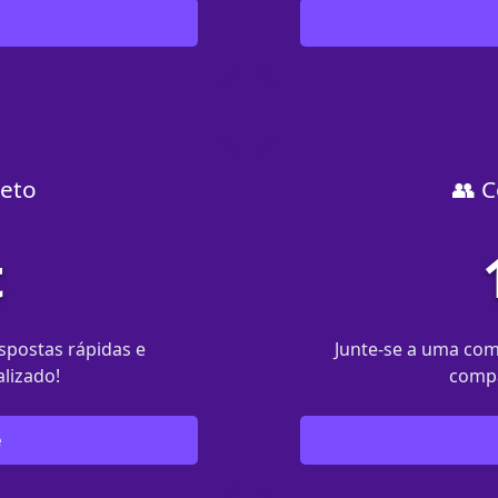
reto
👥 
t
espostas rápidas e
Junte-se a uma com
lizado!
compa
e