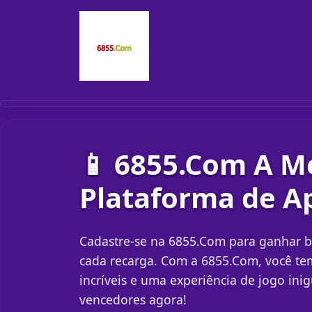
📱 6855.Com A M
Plataforma de A
Cadastre-se na 6855.Com para ganhar 
cada recarga. Com a 6855.Com, você t
incríveis e uma experiência de jogo inig
vencedores agora!