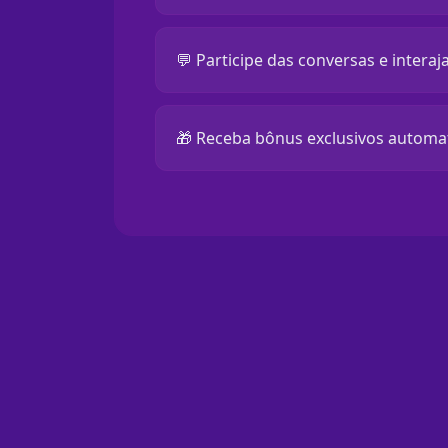
💬 Participe das conversas e interaj
🎁 Receba bônus exclusivos autom