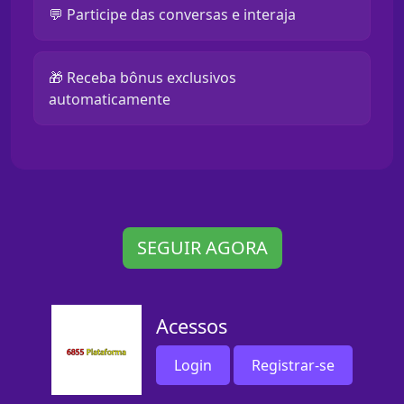
💬 Participe das conversas e interaja
🎁 Receba bônus exclusivos
automaticamente
SEGUIR AGORA
Acessos
Login
Registrar-se