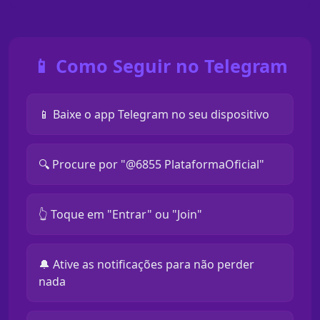
📱 Como Seguir no Telegram
📱 Baixe o app Telegram no seu dispositivo
🔍 Procure por "@6855 PlataformaOficial"
👆 Toque em "Entrar" ou "Join"
🔔 Ative as notificações para não perder
nada