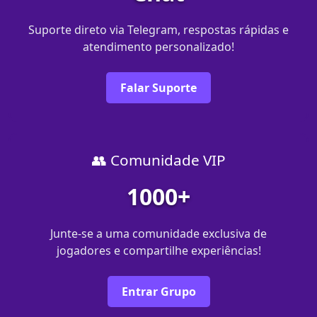
Suporte direto via Telegram, respostas rápidas e
atendimento personalizado!
Falar Suporte
👥 Comunidade VIP
1000+
Junte-se a uma comunidade exclusiva de
jogadores e compartilhe experiências!
Entrar Grupo