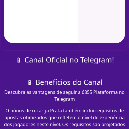
📱 Canal Oficial no Telegram!
📱 Benefícios do Canal
Descubra as vantagens de seguir a 6855 Plataforma no
Telegram
O bônus de recarga Prata também inclui requisitos de
apostas otimizados que refletem o nível de experiência
dos jogadores neste nível. Os requisitos são projetados