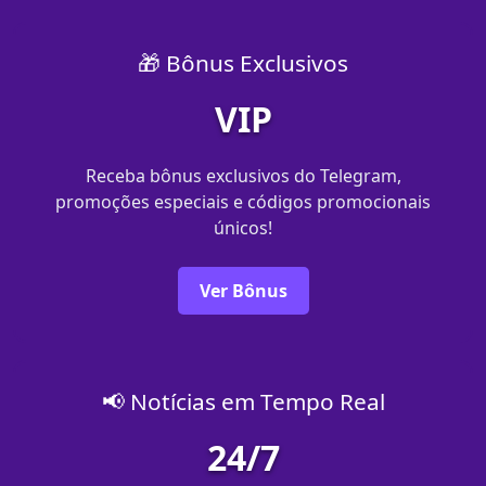
🎁 Bônus Exclusivos
VIP
Receba bônus exclusivos do Telegram,
promoções especiais e códigos promocionais
únicos!
Ver Bônus
📢 Notícias em Tempo Real
24/7