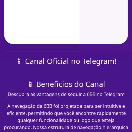
📱 Canal Oficial no Telegram!
📱 Benefícios do Canal
Descubra as vantagens de seguir a 6BB no Telegram
A navegação da 6BB foi projetada para ser intuitiva e
eficiente, permitindo que você encontre rapidamente
qualquer funcionalidade ou jogo que esteja
procurando. Nossa estrutura de navegação hierárquica