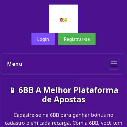
Login
Registrar-se
Menu
📱 6BB A Melhor Plataforma
de Apostas
Cadastre-se na 6BB para ganhar bônus no
cadastro e em cada recarga. Com a 6BB, você tem