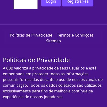
Login
Registrar-se
Políticas de Privacidade
Termos e Condições
Sitemap
Políticas de Privacidade
A 6BB valoriza a privacidade de seus usuários e está
empenhada em proteger todas as informações
pessoais fornecidas durante o uso de nossos canais de
comunicação. Todos os dados coletados são utilizados
exclusivamente para fins de melhoria contínua da
experiência de nossos jogadores.