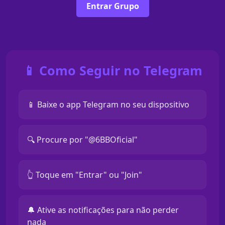
Entrar Grupo
📱 Como Seguir no Telegram
📱 Baixe o app Telegram no seu dispositivo
🔍 Procure por "@6BBOficial"
👆 Toque em "Entrar" ou "Join"
🔔 Ative as notificações para não perder
nada