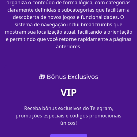
organiza o conteúdo de forma lógica, com categorias
claramente definidas e subcategorias que facilitam a
descoberta de novos jogos e funcionalidades. O
sistema de navegação inclui breadcrumbs que
mostram sua localização atual, facilitando a orientação
e permitindo que você retorne rapidamente a páginas
anteriores.
🎁 Bônus Exclusivos
VIP
Receba bônus exclusivos do Telegram,
promoções especiais e códigos promocionais
únicos!