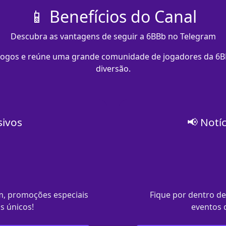
📱 Benefícios do Canal
Descubra as vantagens de seguir a 6BBb no Telegram
 jogos e reúne uma grande comunidade de jogadores da 6BBb
diversão.
sivos
📢 Notí
m, promoções especiais
Fique por dentro d
s únicos!
eventos 