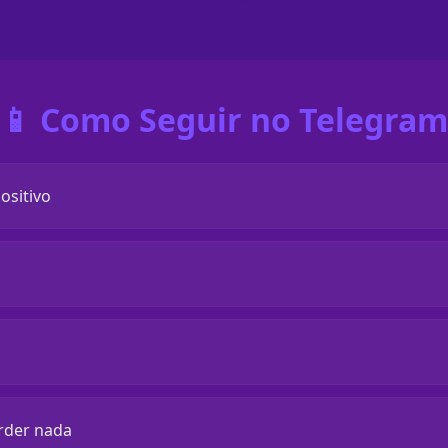
📱 Como Seguir no Telegram
ositivo
erder nada