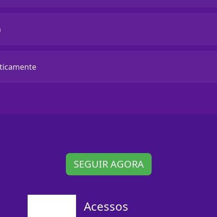
a
aticamente
SEGUIR AGORA
Acessos