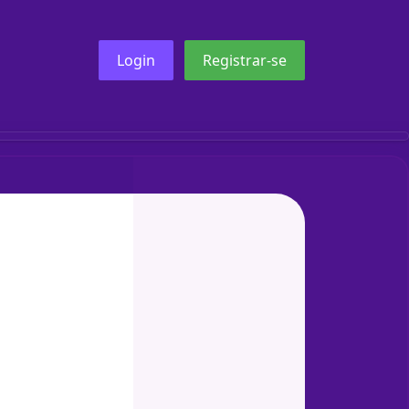
Login
Registrar-se