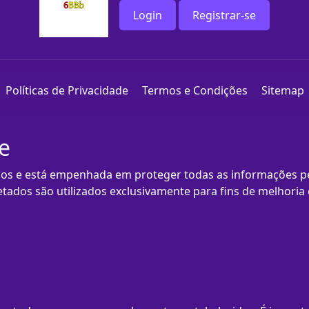
Login
Registrar-se
Políticas de Privacidade
Termos e Condições
Sitemap
de
rios e está empenhada em proteger todas as informações p
tados são utilizados exclusivamente para fins de melhoria