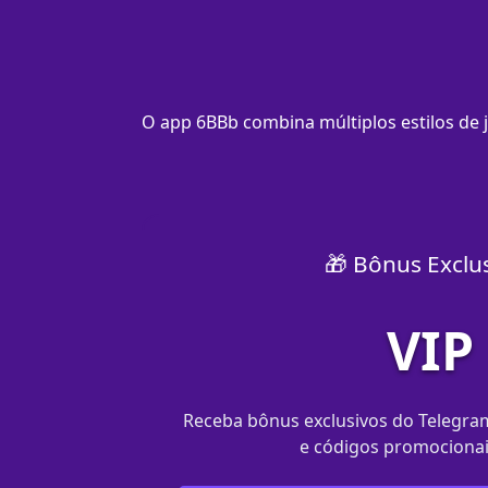
O app 6BBb combina múltiplos estilos de
🎁 Bônus Exclu
VIP
Receba bônus exclusivos do Telegra
e códigos promocionai