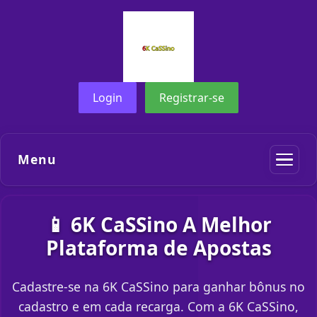
Login
Registrar-se
Menu
📱 6K CaSSino A Melhor
Plataforma de Apostas
Cadastre-se na 6K CaSSino para ganhar bônus no
cadastro e em cada recarga. Com a 6K CaSSino,