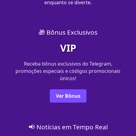
enquanto se diverte.
🎁 Bônus Exclusivos
VIP
Receba bônus exclusivos do Telegram,
promoções especiais e códigos promocionais
únicos!
Ver Bônus
📢 Notícias em Tempo Real