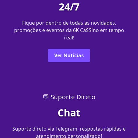
24/7
Fique por dentro de todas as novidades,
promoções e eventos da 6K CaSSino em tempo
real!
Ver Notícias
💬 Suporte Direto
Chat
Suporte direto via Telegram, respostas rápidas e
atendimento personalizado!