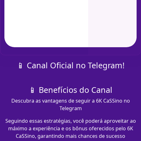
📱 Canal Oficial no Telegram!
📱 Benefícios do Canal
Descubra as vantagens de seguir a 6K CaSSino no
Telegram
Seguindo essas estratégias, você poderá aproveitar ao
máximo a experiência e os bônus oferecidos pelo 6K
CaSSino, garantindo mais chances de sucesso