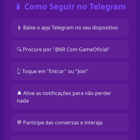
📱 Como Seguir no Telegram
📱 Baixe o app Telegram no seu dispositivo
🔍 Procure por "@6R Com GameOficial"
👆 Toque em "Entrar" ou "Join"
🔔 Ative as notificações para não perder
nada
💬 Participe das conversas e interaja