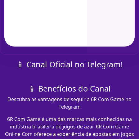
📱 Canal Oficial no Telegram!
📱 Benefícios do Canal
Descubra as vantagens de seguir a 6R Com Game no
Telegram
6R Com Game é uma das marcas mais conhecidas na
indústria brasileira de jogos de azar. 6R Com Game
Online Com oferece a experiência de apostas em jogos