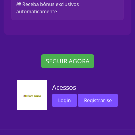
🎁 Receba bônus exclusivos
automaticamente
SEGUIR AGORA
Acessos
Login
Registrar-se