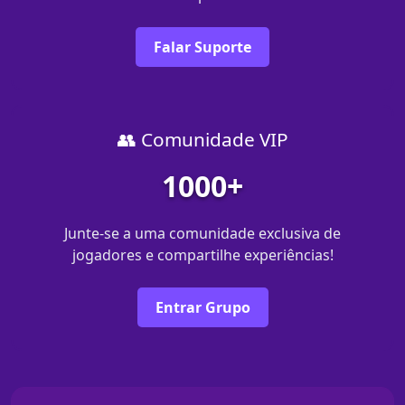
Falar Suporte
👥 Comunidade VIP
1000+
Junte-se a uma comunidade exclusiva de
jogadores e compartilhe experiências!
Entrar Grupo