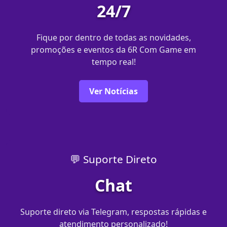
24/7
Fique por dentro de todas as novidades,
promoções e eventos da 6R Com Game em
tempo real!
Ver Notícias
💬 Suporte Direto
Chat
Suporte direto via Telegram, respostas rápidas e
atendimento personalizado!