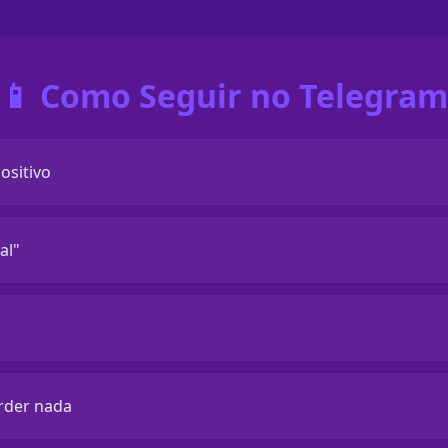
📱 Como Seguir no Telegram
ositivo
al"
erder nada