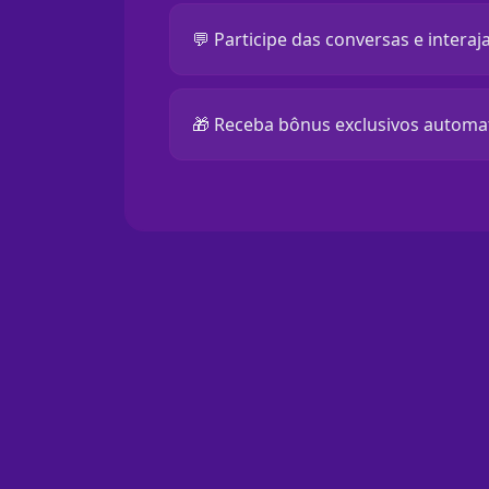
💬 Participe das conversas e interaj
🎁 Receba bônus exclusivos autom