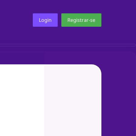
Login
Registrar-se