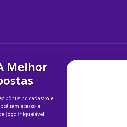
A Melhor
postas
r bônus no cadastro e
ocê tem acesso a
e jogo inigualável.