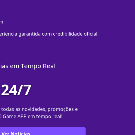
am
ência garantida com credibilidade oficial.
cias em Tempo Real
24/7
e todas as novidades, promoções e
0 Game APP em tempo real!
Ver Notícias