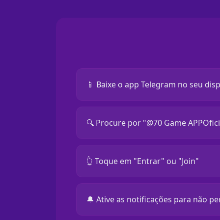
📱 Baixe o app Telegram no seu disp
🔍 Procure por "@70 Game APPOfici
👆 Toque em "Entrar" ou "Join"
🔔 Ative as notificações para não p