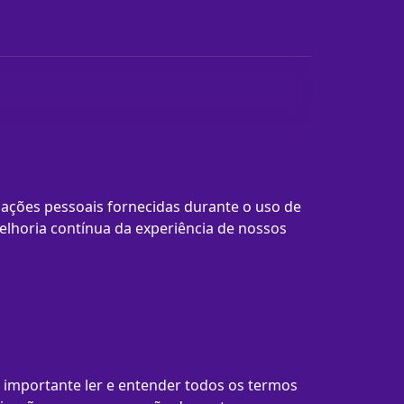
ações pessoais fornecidas durante o uso de
elhoria contínua da experiência de nossos
 importante ler e entender todos os termos