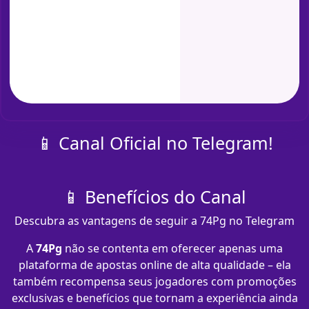
📱 Canal Oficial no Telegram!
📱 Benefícios do Canal
Descubra as vantagens de seguir a 74Pg no Telegram
A
74Pg
não se contenta em oferecer apenas uma
plataforma de apostas online de alta qualidade – ela
também recompensa seus jogadores com promoções
exclusivas e benefícios que tornam a experiência ainda