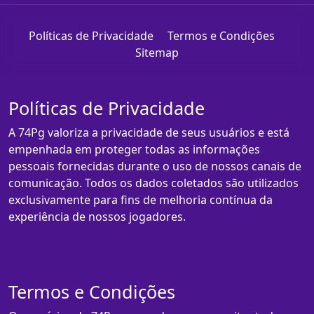
Políticas de Privacidade
Termos e Condições
Sitemap
Políticas de Privacidade
A 74Pg valoriza a privacidade de seus usuários e está
empenhada em proteger todas as informações
pessoais fornecidas durante o uso de nossos canais de
comunicação. Todos os dados coletados são utilizados
exclusivamente para fins de melhoria contínua da
experiência de nossos jogadores.
Termos e Condições