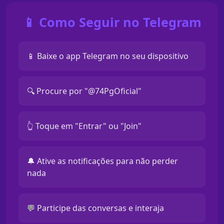
📱 Como Seguir no Telegram
📱 Baixe o app Telegram no seu dispositivo
🔍 Procure por "@74PgOficial"
👆 Toque em "Entrar" ou "Join"
🔔 Ative as notificações para não perder
nada
💬 Participe das conversas e interaja