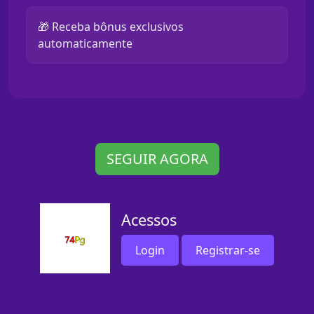
🎁 Receba bônus exclusivos
automaticamente
SEGUIR AGORA
Acessos
Login
Registrar-se