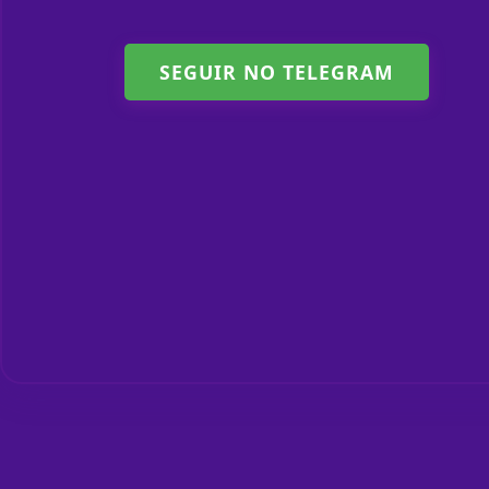
SEGUIR NO TELEGRAM