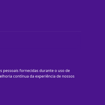
s pessoais fornecidas durante o uso de
elhoria contínua da experiência de nossos