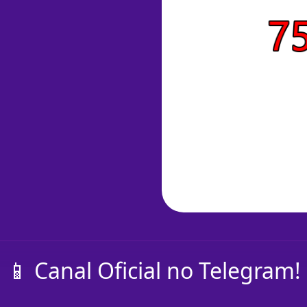
📱 Canal Oficial no Telegram!