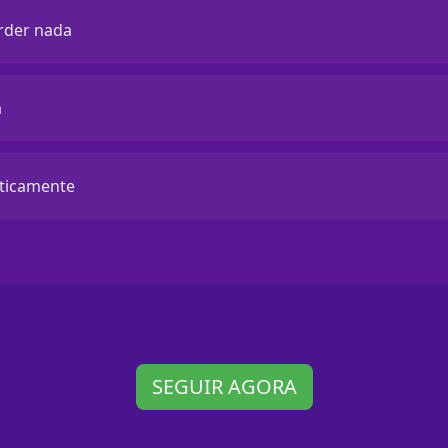
erder nada
a
aticamente
SEGUIR AGORA