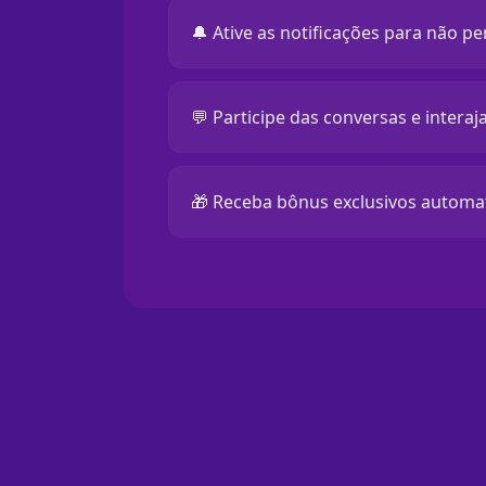
🔔 Ative as notificações para não p
💬 Participe das conversas e interaj
🎁 Receba bônus exclusivos autom