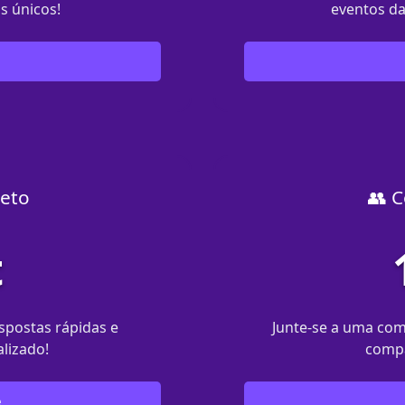
s únicos!
eventos da
reto
👥 
t
espostas rápidas e
Junte-se a uma com
lizado!
compa
e