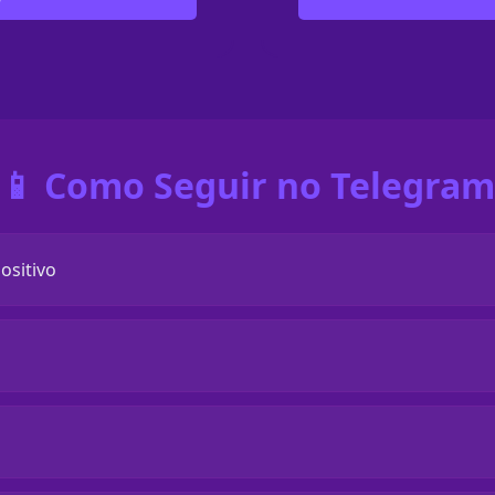
📱 Como Seguir no Telegram
ositivo