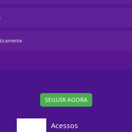
a
aticamente
SEGUIR AGORA
Acessos