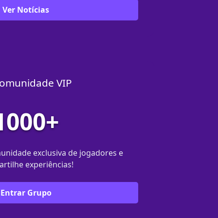
Ver Notícias
Comunidade VIP
1000+
unidade exclusiva de jogadores e
rtilhe experiências!
Entrar Grupo