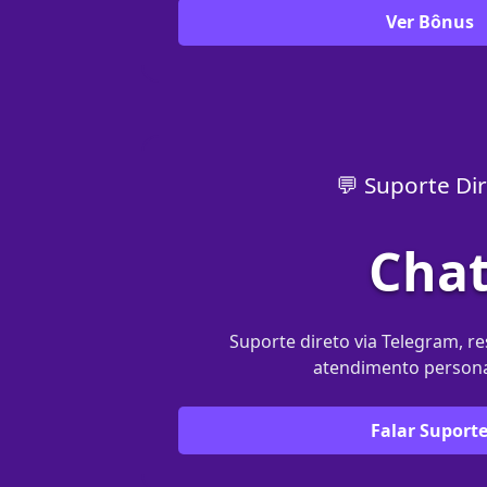
Ver Bônus
💬 Suporte Di
Cha
Suporte direto via Telegram, r
atendimento persona
Falar Suport