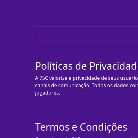
Políticas de Privacida
A 75C valoriza a privacidade de seus usuár
canais de comunicação. Todos os dados cole
jogadores.
Termos e Condições