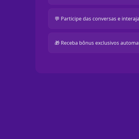
💬 Participe das conversas e interaj
🎁 Receba bônus exclusivos autom