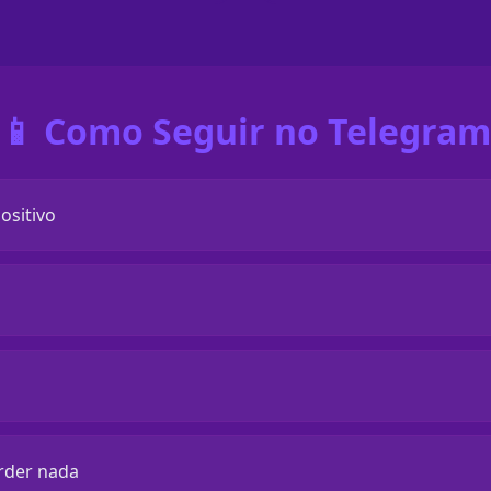
📱 Como Seguir no Telegram
ositivo
erder nada