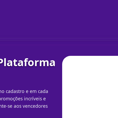
 Plataforma
no cadastro e em cada
promoções incríveis e
unte-se aos vencedores