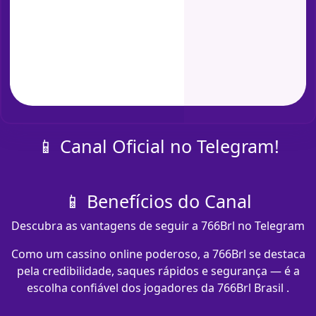
📱 Canal Oficial no Telegram!
📱 Benefícios do Canal
Descubra as vantagens de seguir a 766Brl no Telegram
Como um cassino online poderoso, a 766Brl se destaca
pela credibilidade, saques rápidos e segurança — é a
escolha confiável dos jogadores da 766Brl Brasil .