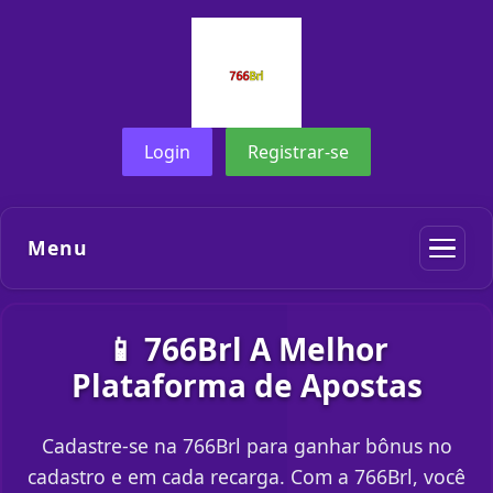
Login
Registrar-se
Menu
📱 766Brl A Melhor
Plataforma de Apostas
Cadastre-se na 766Brl para ganhar bônus no
cadastro e em cada recarga. Com a 766Brl, você