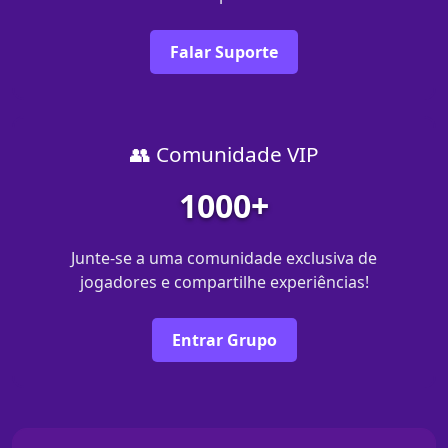
Falar Suporte
👥 Comunidade VIP
1000+
Junte-se a uma comunidade exclusiva de
jogadores e compartilhe experiências!
Entrar Grupo