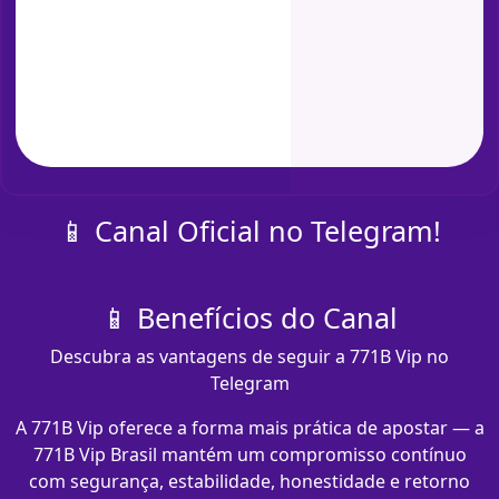
📱 Canal Oficial no Telegram!
📱 Benefícios do Canal
Descubra as vantagens de seguir a 771B Vip no
Telegram
A 771B Vip oferece a forma mais prática de apostar — a
771B Vip Brasil mantém um compromisso contínuo
com segurança, estabilidade, honestidade e retorno