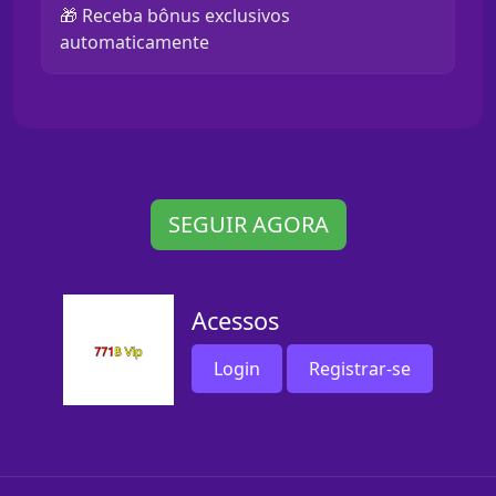
🎁 Receba bônus exclusivos
automaticamente
SEGUIR AGORA
Acessos
Login
Registrar-se