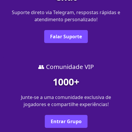
Suporte direto via Telegram, respostas rápidas e
atendimento personalizado!
Falar Suporte
👥 Comunidade VIP
1000+
Junte-se a uma comunidade exclusiva de
jogadores e compartilhe experiências!
Entrar Grupo