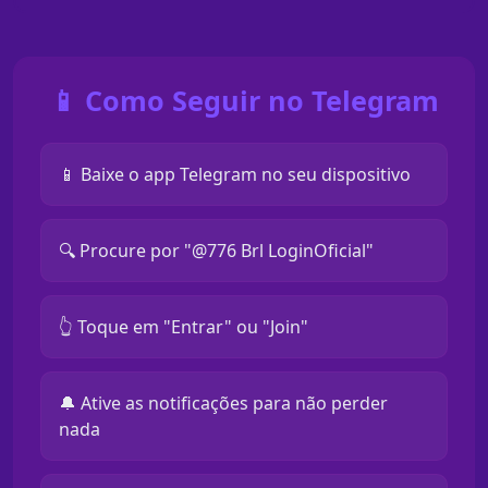
📱 Como Seguir no Telegram
📱 Baixe o app Telegram no seu dispositivo
🔍 Procure por "@776 Brl LoginOficial"
👆 Toque em "Entrar" ou "Join"
🔔 Ative as notificações para não perder
nada