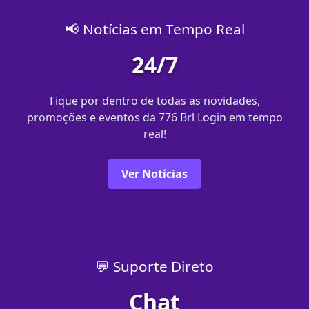
📢 Notícias em Tempo Real
24/7
Fique por dentro de todas as novidades,
promoções e eventos da 776 Brl Login em tempo
real!
Ver Notícias
💬 Suporte Direto
Chat