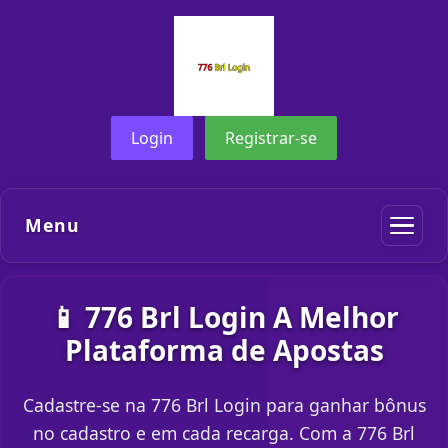
Login
Registrar-se
Menu
📱 776 Brl Login A Melhor
Plataforma de Apostas
Cadastre-se na 776 Brl Login para ganhar bônus
no cadastro e em cada recarga. Com a 776 Brl