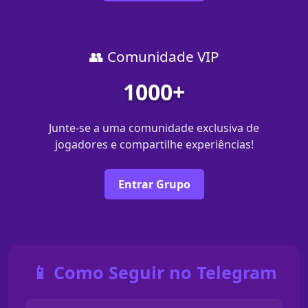
👥 Comunidade VIP
1000+
Junte-se a uma comunidade exclusiva de
jogadores e compartilhe experiências!
Entrar Grupo
📱 Como Seguir no Telegram