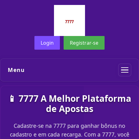
Login
Registrar-se
Menu
📱 7777 A Melhor Plataforma
de Apostas
Cadastre-se na 7777 para ganhar bônus no
cadastro e em cada recarga. Com a 7777, você