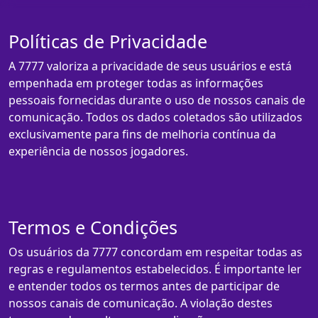
Políticas de Privacidade
A 7777 valoriza a privacidade de seus usuários e está
empenhada em proteger todas as informações
pessoais fornecidas durante o uso de nossos canais de
comunicação. Todos os dados coletados são utilizados
exclusivamente para fins de melhoria contínua da
experiência de nossos jogadores.
Termos e Condições
Os usuários da 7777 concordam em respeitar todas as
regras e regulamentos estabelecidos. É importante ler
e entender todos os termos antes de participar de
nossos canais de comunicação. A violação destes