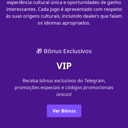
experiência cultural única e oportunidades de ganho
interessantes. Cada jogo é apresentado com respeito
às suas origens culturais, incluindo dealers que falam
os idiomas apropriados.
🎁 Bônus Exclusivos
VIP
Receba bônus exclusivos do Telegram,
promoções especiais e códigos promocionais
únicos!
Ver Bônus