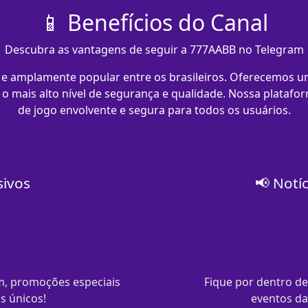
📱 Benefícios do Canal
Descubra as vantagens de seguir a 777AABB no Telegram
 e amplamente popular entre os brasileiros. Oferecemos uma
 o mais alto nível de segurança e qualidade. Nossa platafo
de jogo envolvente e segura para todos os usuários.
sivos
📢 Notí
m, promoções especiais
Fique por dentro d
s únicos!
eventos da