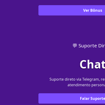
Ver Bônus
💬 Suporte Di
Cha
Suporte direto via Telegram, r
atendimento persona
Falar Suport