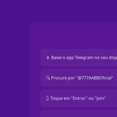
📱 Baixe o app Telegram no seu disp
🔍 Procure por "@777AABBOficial"
👆 Toque em "Entrar" ou "Join"