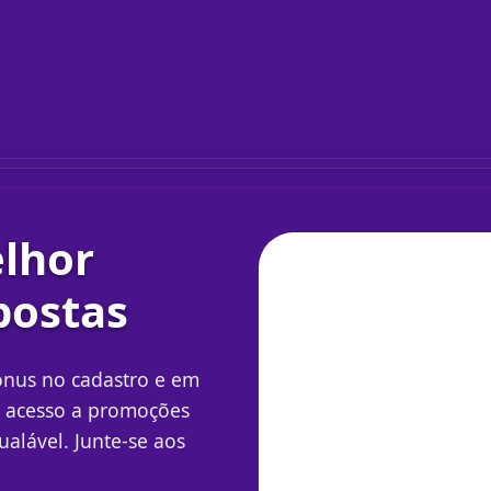
lhor
postas
ônus no cadastro e em
m acesso a promoções
ualável. Junte-se aos