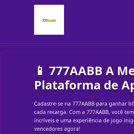
📱 777AABB A Me
Plataforma de A
Cadastre-se na 777AABB para ganhar b
cada recarga. Com a 777AABB, você te
incríveis e uma experiência de jogo inig
vencedores agora!