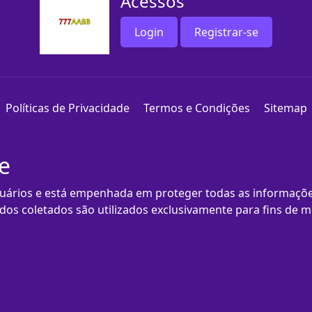
Acessos
Login
Registrar-se
Políticas de Privacidade
Termos e Condições
Sitemap
de
usuários e está empenhada em proteger todas as informaçõe
os coletados são utilizados exclusivamente para fins de m