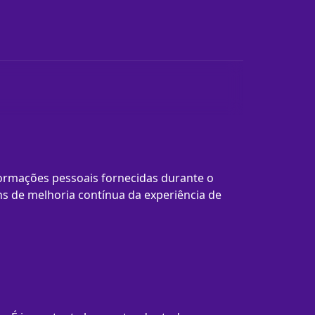
formações pessoais fornecidas durante o
ns de melhoria contínua da experiência de