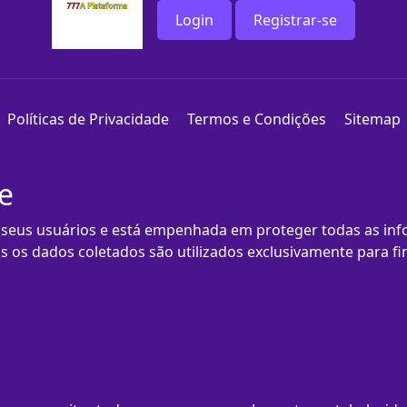
Login
Registrar-se
Políticas de Privacidade
Termos e Condições
Sitemap
de
e seus usuários e está empenhada em proteger todas as in
 os dados coletados são utilizados exclusivamente para fi