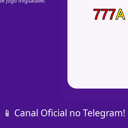
e jogo inigualável.
📱 Canal Oficial no Telegram!