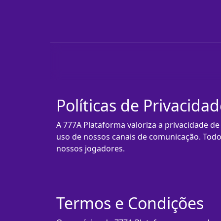
Políticas de Privacida
A 777A Plataforma valoriza a privacidade d
uso de nossos canais de comunicação. Todos
nossos jogadores.
Termos e Condições