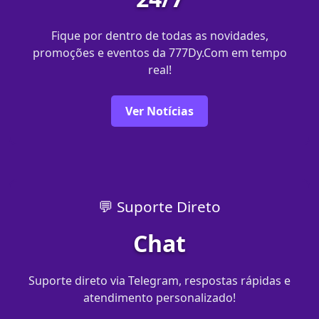
Fique por dentro de todas as novidades,
promoções e eventos da 777Dy.Com em tempo
real!
Ver Notícias
💬 Suporte Direto
Chat
Suporte direto via Telegram, respostas rápidas e
atendimento personalizado!