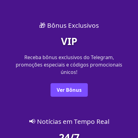
🎁 Bônus Exclusivos
VIP
Receba bônus exclusivos do Telegram,
promoções especiais e códigos promocionais
únicos!
Ver Bônus
📢 Notícias em Tempo Real
24/7