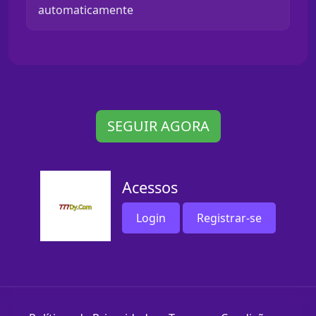
automaticamente
SEGUIR AGORA
Acessos
Login
Registrar-se