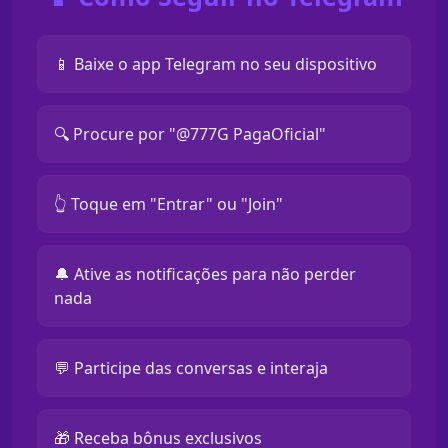
📱 Baixe o app Telegram no seu dispositivo
🔍 Procure por "@777G PagaOficial"
👆 Toque em "Entrar" ou "Join"
🔔 Ative as notificações para não perder
nada
💬 Participe das conversas e interaja
🎁 Receba bônus exclusivos