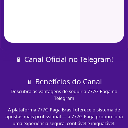
📱 Canal Oficial no Telegram!
📱 Benefícios do Canal
Descubra as vantagens de seguir a 777G Paga no
Telegram
A plataforma 777G Paga Brasil oferece o sistema de
apostas mais profissional — a 777G Paga proporciona
uma experiência segura, confiável e inigualável.