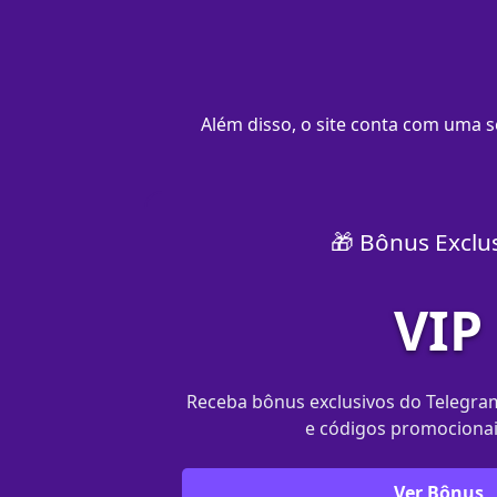
Além disso, o site conta com uma 
🎁 Bônus Exclu
VIP
Receba bônus exclusivos do Telegra
e códigos promocionai
Ver Bônus