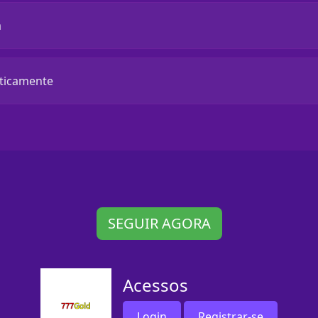
a
aticamente
SEGUIR AGORA
Acessos
Login
Registrar-se