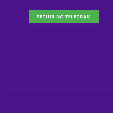
SEGUIR NO TELEGRAM