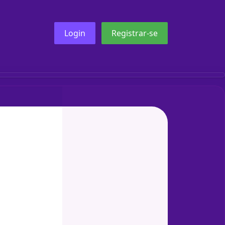
Login
Registrar-se