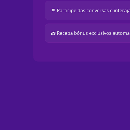
💬 Participe das conversas e interaj
🎁 Receba bônus exclusivos autom