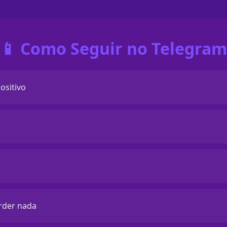
📱 Como Seguir no Telegram
ositivo
erder nada