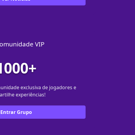
Comunidade VIP
1000+
unidade exclusiva de jogadores e
rtilhe experiências!
Entrar Grupo