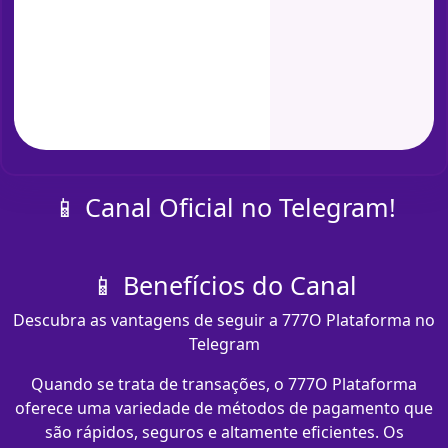
📱 Canal Oficial no Telegram!
📱 Benefícios do Canal
Descubra as vantagens de seguir a 777O Plataforma no
Telegram
Quando se trata de transações, o 777O Plataforma
oferece uma variedade de métodos de pagamento que
são rápidos, seguros e altamente eficientes. Os