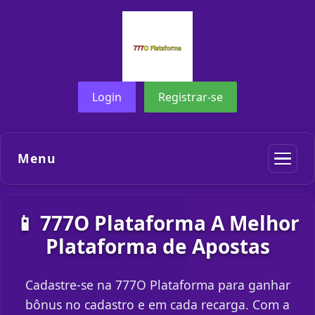
Login
Registrar-se
Menu
📱 777O Plataforma A Melhor
Plataforma de Apostas
Cadastre-se na 777O Plataforma para ganhar
bônus no cadastro e em cada recarga. Com a