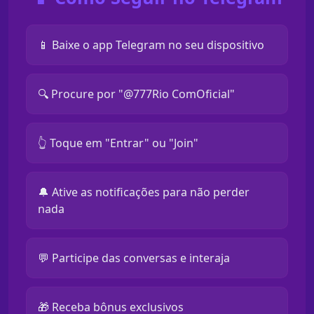
📱 Baixe o app Telegram no seu dispositivo
🔍 Procure por "@777Rio ComOficial"
👆 Toque em "Entrar" ou "Join"
🔔 Ative as notificações para não perder
nada
💬 Participe das conversas e interaja
🎁 Receba bônus exclusivos