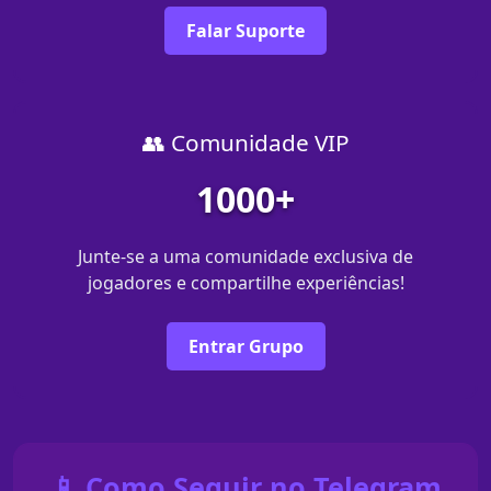
Falar Suporte
👥 Comunidade VIP
1000+
Junte-se a uma comunidade exclusiva de
jogadores e compartilhe experiências!
Entrar Grupo
📱 Como Seguir no Telegram