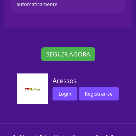
automaticamente
SEGUIR AGORA
Acessos
Login
Registrar-se