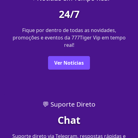
24/7
Fique por dentro de todas as novidades,
promoções e eventos da 777Tiger Vip em tempo
real!
Ver Notícias
💬 Suporte Direto
Chat
Suporte direto via Telegram, respostas rápidas e