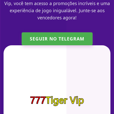
Vip, você tem acesso a promoções incríveis e uma
experiência de jogo inigualável. Junte-se aos
vencedores agora!
SEGUIR NO TELEGRAM