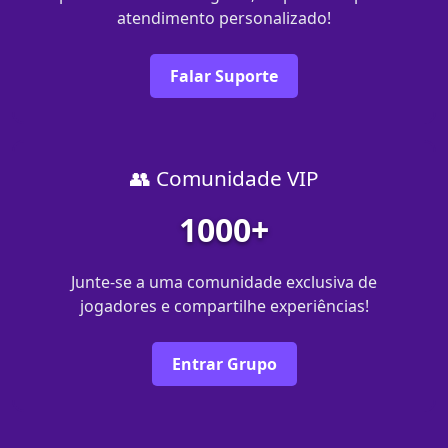
atendimento personalizado!
Falar Suporte
👥 Comunidade VIP
1000+
Junte-se a uma comunidade exclusiva de
jogadores e compartilhe experiências!
Entrar Grupo