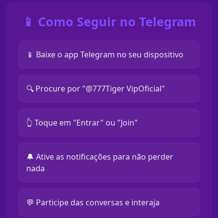
📱 Como Seguir no Telegram
📱 Baixe o app Telegram no seu dispositivo
🔍 Procure por "@777Tiger VipOficial"
👆 Toque em "Entrar" ou "Join"
🔔 Ative as notificações para não perder
nada
💬 Participe das conversas e interaja