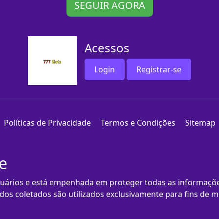
SEGUIR AGORA
Acessos
Login
Registrar-se
Políticas de Privacidade
Termos e Condições
Sitemap
de
 usuários e está empenhada em proteger todas as informaçõ
os coletados são utilizados exclusivamente para fins de m