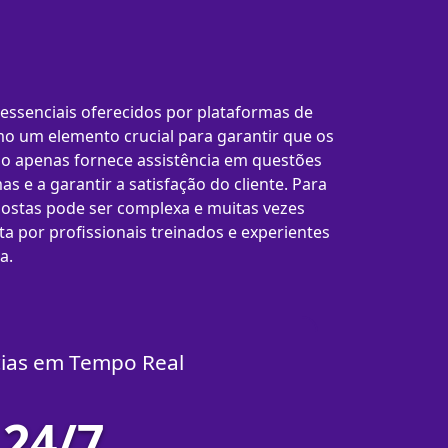
 essenciais oferecidos por plataformas de
omo um elemento crucial para garantir que os
ão apenas fornece assistência em questões
 e a garantir a satisfação do cliente. Para
postas pode ser complexa e muitas vezes
ta por profissionais treinados e experientes
a.
cias em Tempo Real
24/7