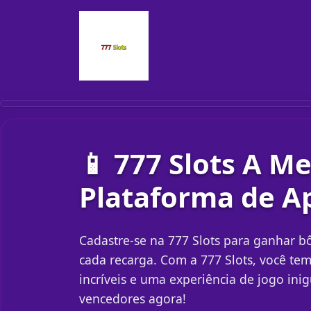
📱 777 Slots A M
Plataforma de A
Cadastre-se na 777 Slots para ganhar b
cada recarga. Com a 777 Slots, você te
incríveis e uma experiência de jogo inig
vencedores agora!