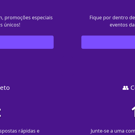
m, promoções especiais
Fique por dentro d
s únicos!
eventos da
reto
👥 
t
espostas rápidas e
Junte-se a uma com