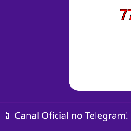
📱 Canal Oficial no Telegram!