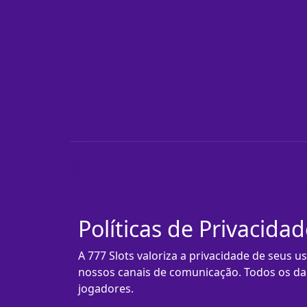
Políticas de Privacida
A 777 Slots valoriza a privacidade de seus
nossos canais de comunicação. Todos os dad
jogadores.