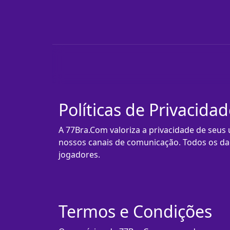
Políticas de Privacida
A 77Bra.Com valoriza a privacidade de seus
nossos canais de comunicação. Todos os dad
jogadores.
Termos e Condições