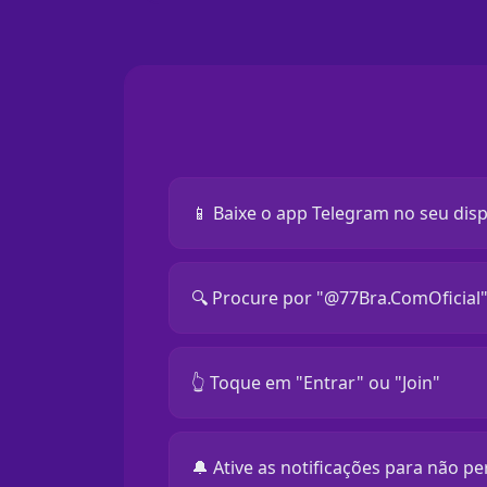
📱 Baixe o app Telegram no seu disp
🔍 Procure por "@77Bra.ComOficial
👆 Toque em "Entrar" ou "Join"
🔔 Ative as notificações para não p