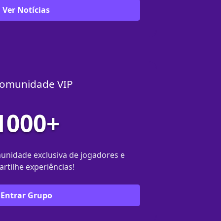
Ver Notícias
Comunidade VIP
1000+
unidade exclusiva de jogadores e
rtilhe experiências!
Entrar Grupo