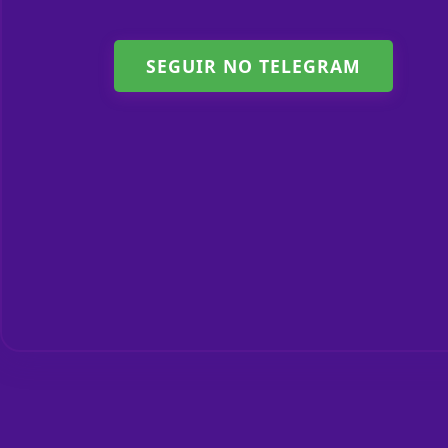
SEGUIR NO TELEGRAM