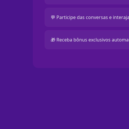
💬 Participe das conversas e interaj
🎁 Receba bônus exclusivos autom