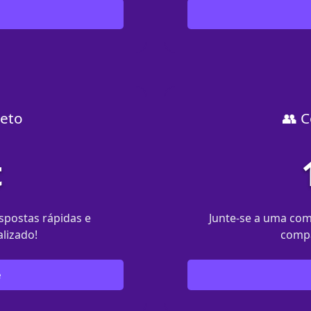
reto
👥 
t
espostas rápidas e
Junte-se a uma com
lizado!
compa
e