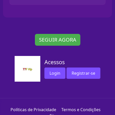
SEGUIR AGORA
Acessos
Login
Registrar-se
Políticas de Privacidade
Termos e Condições