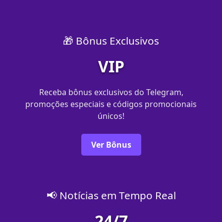
🎁 Bônus Exclusivos
VIP
Receba bônus exclusivos do Telegram,
promoções especiais e códigos promocionais
únicos!
Ver Bônus
📢 Notícias em Tempo Real
24/7