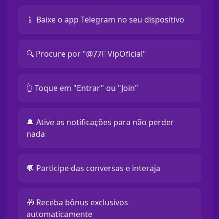
📱 Baixe o app Telegram no seu dispositivo
🔍 Procure por "@77F VipOficial"
👆 Toque em "Entrar" ou "Join"
🔔 Ative as notificações para não perder
nada
💬 Participe das conversas e interaja
🎁 Receba bônus exclusivos
automaticamente