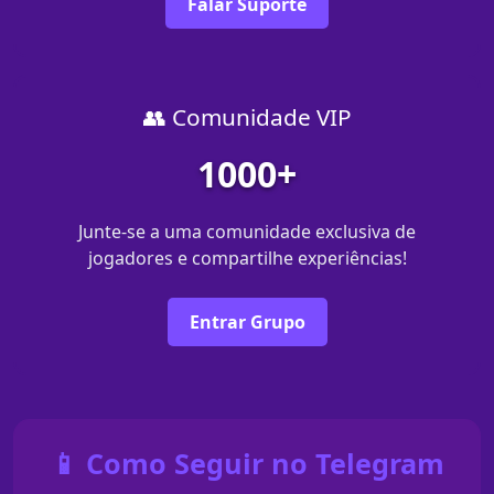
Falar Suporte
👥 Comunidade VIP
1000+
Junte-se a uma comunidade exclusiva de
jogadores e compartilhe experiências!
Entrar Grupo
📱 Como Seguir no Telegram