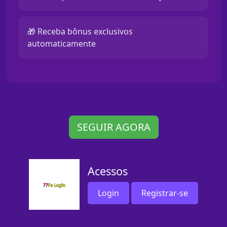
🎁 Receba bônus exclusivos
automaticamente
SEGUIR AGORA
Acessos
Login
Registrar-se