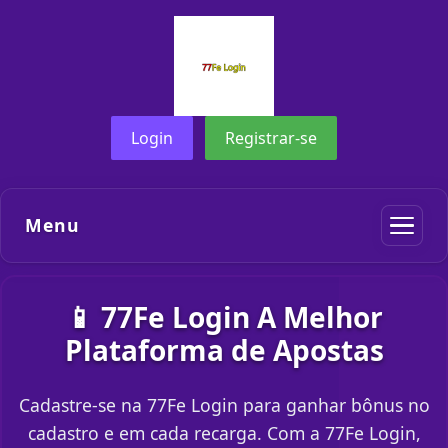
Login
Registrar-se
Menu
📱 77Fe Login A Melhor
Plataforma de Apostas
Cadastre-se na 77Fe Login para ganhar bônus no
cadastro e em cada recarga. Com a 77Fe Login,