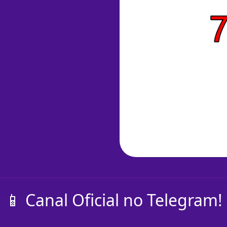
📱 Canal Oficial no Telegram!