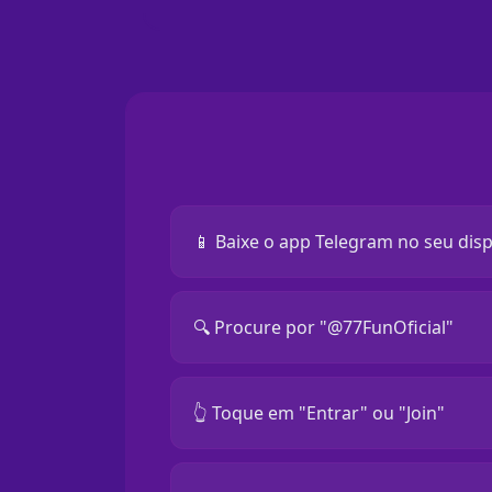
📱 Baixe o app Telegram no seu disp
🔍 Procure por "@77FunOficial"
👆 Toque em "Entrar" ou "Join"