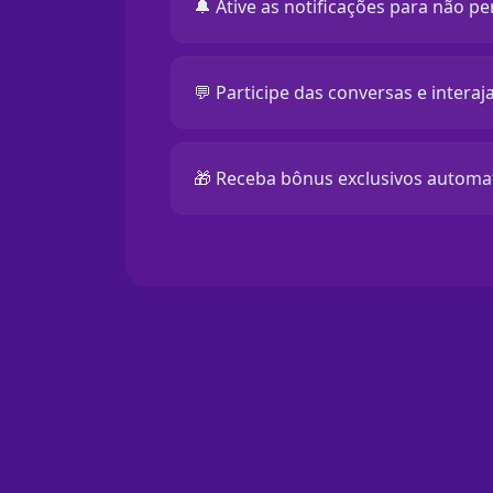
🔔 Ative as notificações para não p
💬 Participe das conversas e interaj
🎁 Receba bônus exclusivos autom