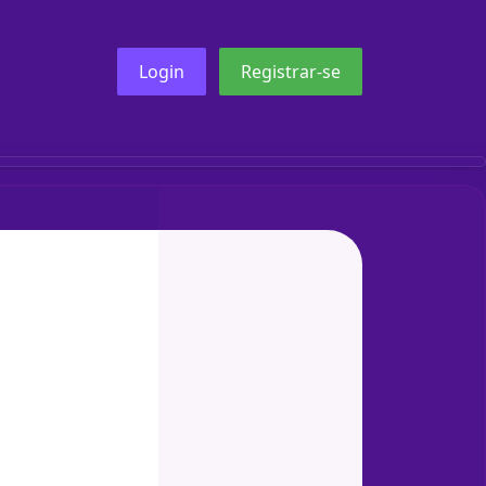
Login
Registrar-se