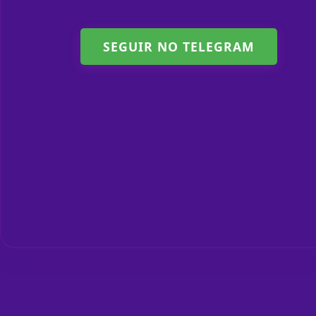
SEGUIR NO TELEGRAM