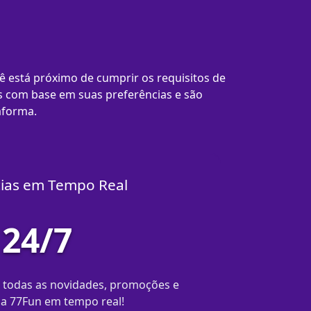
está próximo de cumprir os requisitos de
as com base em suas preferências e são
aforma.
cias em Tempo Real
24/7
e todas as novidades, promoções e
da 77Fun em tempo real!