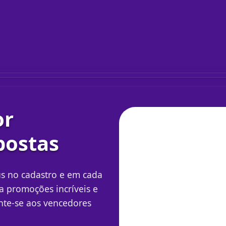
or
postas
s no cadastro e em cada
a promoções incríveis e
unte-se aos vencedores