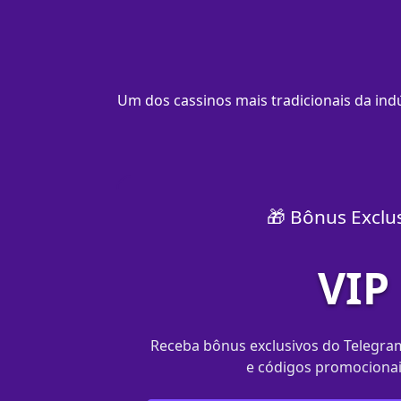
Um dos cassinos mais tradicionais da indú
🎁 Bônus Exclu
VIP
Receba bônus exclusivos do Telegra
e códigos promocionai