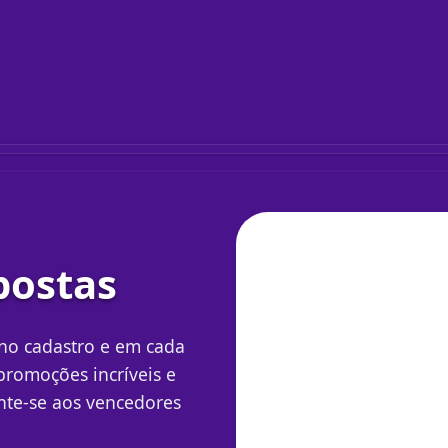
postas
no cadastro e em cada
promoções incríveis e
unte-se aos vencedores