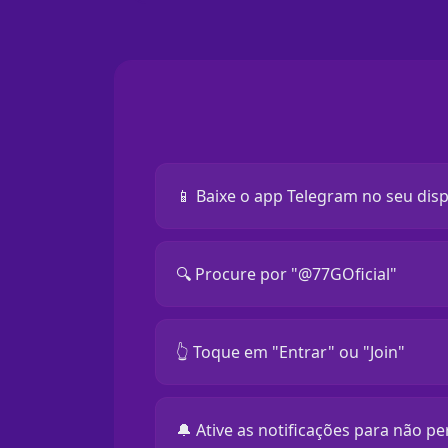
📱 Baixe o app Telegram no seu disp
🔍 Procure por "@77GOficial"
👆 Toque em "Entrar" ou "Join"
🔔 Ative as notificações para não p