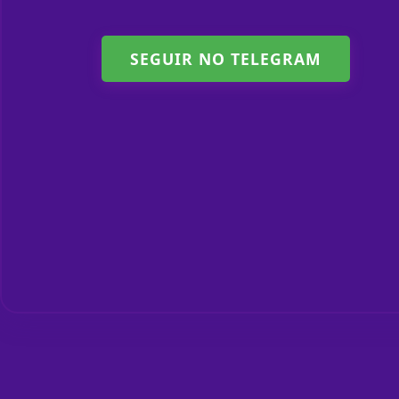
SEGUIR NO TELEGRAM