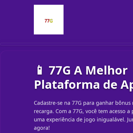
📱 77G A Melhor
Plataforma de A
Cadastre-se na 77G para ganhar bônus 
recarga. Com a 77G, você tem acesso a 
uma experiência de jogo inigualável. J
agora!