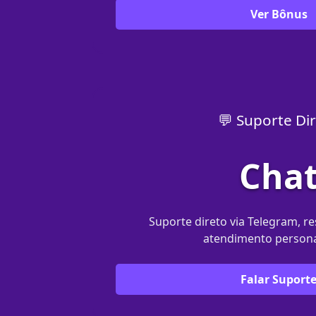
Ver Bônus
💬 Suporte Di
Cha
Suporte direto via Telegram, r
atendimento persona
Falar Suport