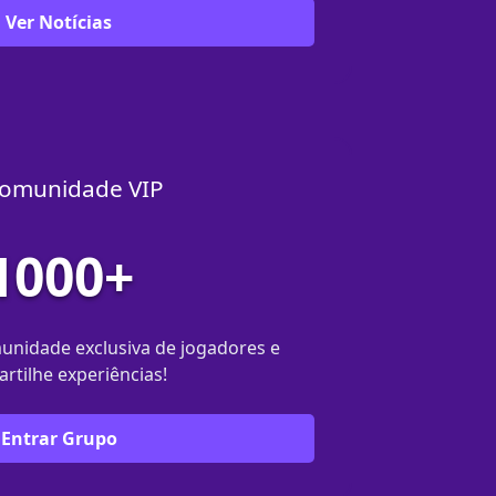
Ver Notícias
Comunidade VIP
1000+
unidade exclusiva de jogadores e
rtilhe experiências!
Entrar Grupo