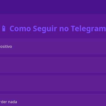
📱 Como Seguir no Telegram
ositivo
erder nada