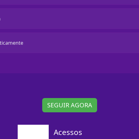
a
aticamente
SEGUIR AGORA
Acessos