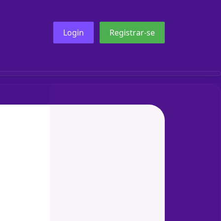
Login
Registrar-se