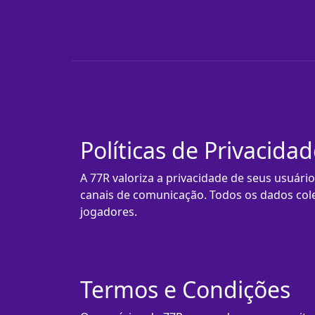
Políticas de Privacida
A 77R valoriza a privacidade de seus usuár
canais de comunicação. Todos os dados cole
jogadores.
Termos e Condições