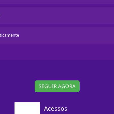
a
aticamente
SEGUIR AGORA
Acessos