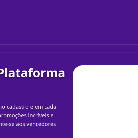
 Plataforma
no cadastro e em cada
promoções incríveis e
unte-se aos vencedores