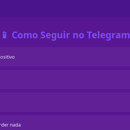
📱 Como Seguir no Telegram
ositivo
erder nada