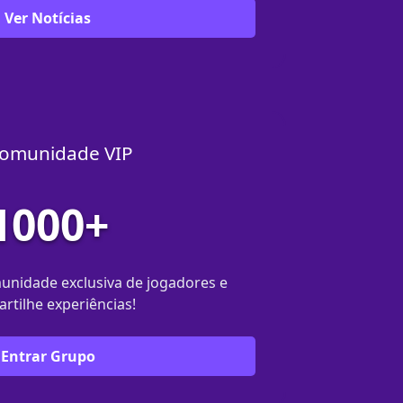
Ver Notícias
Comunidade VIP
1000+
unidade exclusiva de jogadores e
rtilhe experiências!
Entrar Grupo