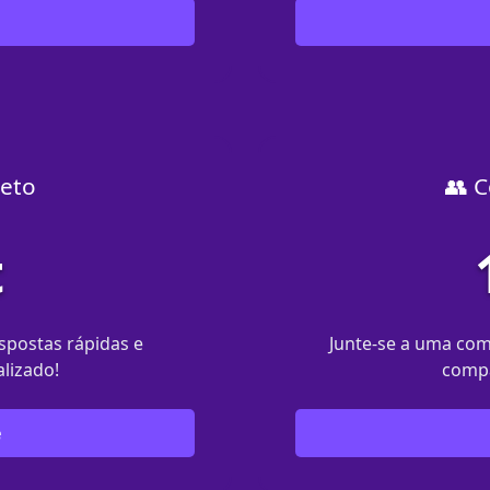
reto
👥 
t
espostas rápidas e
Junte-se a uma com
lizado!
compa
e